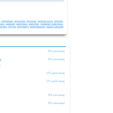
,
переломов
,
переломах
,
перелома
,
перелом кости
,
перелом
,
вают
,
заживает
,
животных
,
животное
,
домашних животных
,
лечить
,
внутри
,
ветеринару
,
ввинчиваются
,
вашего питомца
263 дня назад
ы
:
263 дня назад
"
276 дней назад
276 дней назад
284 дня назад
284 дня назад