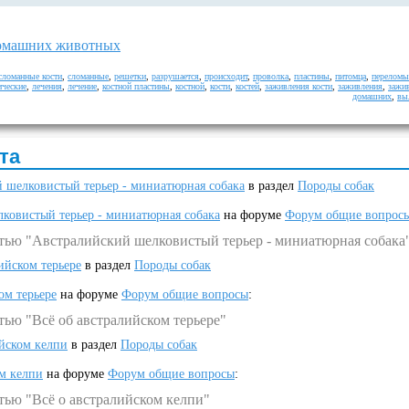
омашних животных
сломанные кости
,
сломанные
,
решетки
,
разрушается
,
происходит
,
проволка
,
пластины
,
питомца
,
переломы
ические
,
лечения
,
лечение
,
костной пластины
,
костной
,
кости
,
костей
,
заживления кости
,
заживления
,
зажи
домашних
,
вы
та
 шелковистый терьер - миниатюрная собака
в раздел
Породы собак
ковистый терьер - миниатюрная собака
на форуме
Форум общие вопрос
атью "Австралийский шелковистый терьер - миниатюрная собака
ийском терьере
в раздел
Породы собак
ом терьере
на форуме
Форум общие вопросы
:
тью "Всё об австралийском терьере"
ийском келпи
в раздел
Породы собак
ом келпи
на форуме
Форум общие вопросы
:
тью "Всё о австралийском келпи"