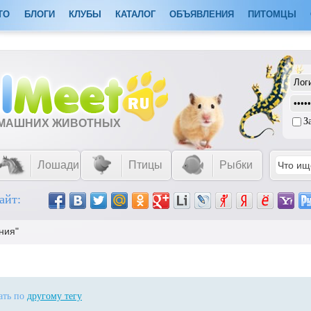
ТО
БЛОГИ
КЛУБЫ
КАТАЛОГ
ОБЪЯВЛЕНИЯ
ПИТОМЦЫ
З
ОМАШНИХ ЖИВОТНЫХ
Лошади
Птицы
Рыбки
айт:
ния"
кать по
другому тегу