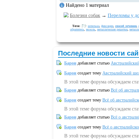
Найдено 1 материал
Болезни собак
→
Переломы у д
Теги:
шпилька
,
фиксации
,
способ лечения
,
обратитесь
,
мозоль
,
металлические решетки
,
металл
Последние новости сай
Барон
добавляет статью
Австралийский
Барон
создает тему
Австралийский шел
В этой теме форума обсуждаем ст
Барон
добавляет статью
Всё об австрал
Барон
создает тему
Всё об австралийск
В этой теме форума обсуждаем ста
Барон
добавляет статью
Всё о австрал
Барон
создает тему
Всё о австралийск
В этой теме форума обсуждаем ста