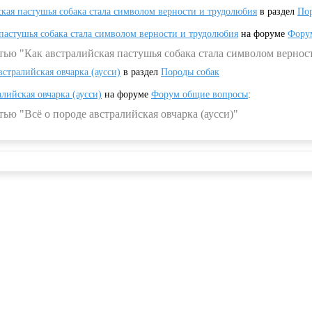
ская пастушья собака стала символом верности и трудолюбия
в раздел
Пор
 пастушья собака стала символом верности и трудолюбия
на форуме
Фору
тью "Как австралийская пастушья собака стала символом вернос
встралийская овчарка (аусси)
в раздел
Породы собак
алийская овчарка (аусси)
на форуме
Форум общие вопросы
:
ью "Всё о породе австралийская овчарка (аусси)"