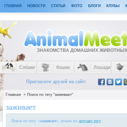
ГЛАВНАЯ
НОВОСТИ
СТАТЬИ
ФОТО
БЛОГИ
КЛУБЫ
ЗНАКОМСТВА ДОМАШНИХ ЖИВОТНЫ
Собаки
Кошки
Лошади
Пригласите друзей на сайт:
»
Главная
Поиск по тегу "заживает"
заживает
Поиск по тегу: «
заживает
», искать по
другому тегу