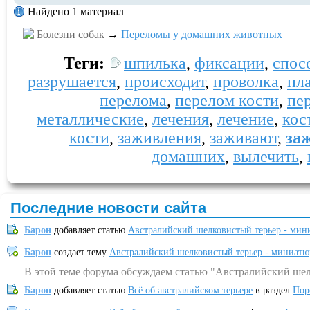
Найдено 1 материал
Болезни собак
→
Переломы у домашних животных
Теги:
шпилька
,
фиксации
,
спос
разрушается
,
происходит
,
проволка
,
пл
перелома
,
перелом кости
,
пе
металлические
,
лечения
,
лечение
,
кос
кости
,
заживления
,
заживают
,
за
домашних
,
вылечить
,
Последние новости сайта
Барон
добавляет статью
Австралийский шелковистый терьер - мин
Барон
создает тему
Австралийский шелковистый терьер - миниатю
В этой теме форума обсуждаем статью "Австралийский шел
Барон
добавляет статью
Всё об австралийском терьере
в раздел
Пор