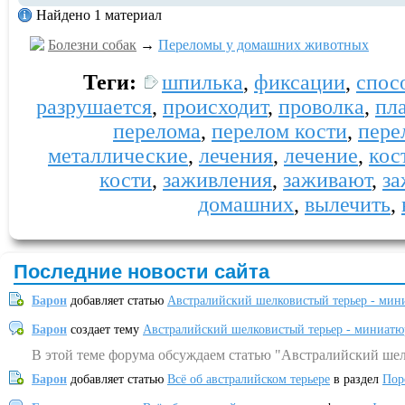
Найдено 1 материал
Болезни собак
→
Переломы у домашних животных
Теги:
шпилька
,
фиксации
,
спос
разрушается
,
происходит
,
проволка
,
пл
перелома
,
перелом кости
,
пере
металлические
,
лечения
,
лечение
,
кос
кости
,
заживления
,
заживают
,
за
домашних
,
вылечить
,
Последние новости сайта
Барон
добавляет статью
Австралийский шелковистый терьер - мин
Барон
создает тему
Австралийский шелковистый терьер - миниатю
В этой теме форума обсуждаем статью "Австралийский шел
Барон
добавляет статью
Всё об австралийском терьере
в раздел
Пор