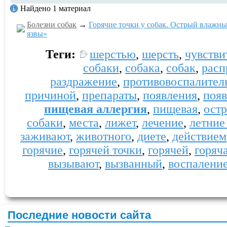
Найдено 1 материал
Болезни собак
→
Горячие точки у собак. Острый влажны
язвы»
Теги:
шерстью
,
шерсть
,
чувстви
собаки
,
собака
,
собак
,
расп
раздражение
,
противовоспалител
причиной
,
препараты
,
появления
,
появ
пищевая аллергия
,
пищевая
,
ост
собаки
,
места
,
лижет
,
лечение
,
летние
заживают
,
животного
,
диете
,
действием
горячие
,
горячей точки
,
горячей
,
горяч
вызывают
,
вызванный
,
воспалени
Последние новости сайта