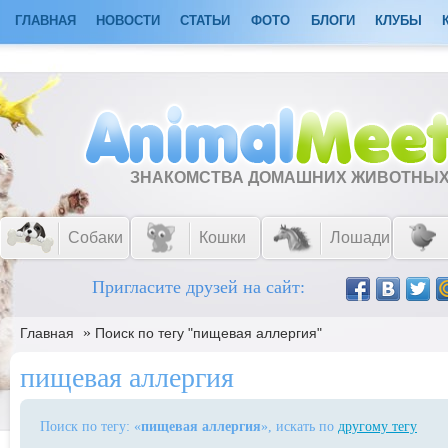
ГЛАВНАЯ
НОВОСТИ
СТАТЬИ
ФОТО
БЛОГИ
КЛУБЫ
ЗНАКОМСТВА ДОМАШНИХ ЖИВОТНЫ
Собаки
Кошки
Лошади
Пригласите друзей на сайт:
»
Главная
Поиск по тегу "пищевая аллергия"
пищевая аллергия
Поиск по тегу: «
пищевая аллергия
», искать по
другому тегу