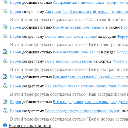
Барон
добавляет статью
Австралийский шелковистый терьер - мин
Барон
создает тему
Австралийский шелковистый терьер - миниатю
В этой теме форума обсуждаем статью "Австралийский шел
Барон
добавляет статью
Всё об австралийском терьере
в раздел
Пор
Барон
создает тему
Всё об австралийском терьере
на форуме
Форум
В этой теме форума обсуждаем статью "Всё об австралийск
Барон
добавляет статью
Всё о австралийском келпи
в раздел
Пород
Барон
создает тему
Всё о австралийском келпи
на форуме
Форум о
В этой теме форума обсуждаем статью "Всё о австралийско
Барон
добавляет статью
Как австралийская пастушья собака стала 
Барон
создает тему
Как австралийская пастушья собака стала симв
В этой теме форума обсуждаем статью "Как австралийская 
Барон
добавляет статью
Всё о породе австралийская овчарка (аусси
Барон
создает тему
Всё о породе австралийская овчарка (аусси)
на 
В этой теме форума обсуждаем статью "Всё о породе австра
Вся лента активности