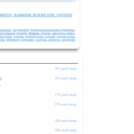
матит, влажная экзема или «летние
злизанная
,
раздражение
,
противовоспалительные препараты
,
ый влажный дерматит
,
область
,
области
,
некоторые собаки
,
чие точки
,
горячие
,
горячей точки
,
горячей
,
горячая точка
,
зема
,
ветеринару
,
ветеринар
,
аллергия
,
аллергии
,
аллергенов
265 дней назад
ы
:
265 дней назад
"
278 дней назад
278 дней назад
286 дней назад
286 дней назад