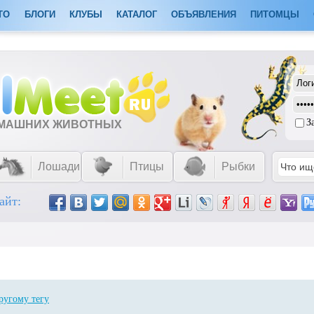
ТО
БЛОГИ
КЛУБЫ
КАТАЛОГ
ОБЪЯВЛЕНИЯ
ПИТОМЦЫ
З
ОМАШНИХ ЖИВОТНЫХ
Лошади
Птицы
Рыбки
айт:
ругому тегу