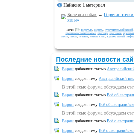
Найдено 1 материал
Болезни собак
→
Горячие точки
язвы»
Теги:
шерстью
,
шерсть
,
чувствительной кожей
противовоспалительные
,
причину
,
причиной
,
препара
места
,
лижет
,
лечение
,
летние язвы
,
кусают
,
кожей
,
инфе
Последние новости сай
Барон
добавляет статью
Австралийский
Барон
создает тему
Австралийский шел
В этой теме форума обсуждаем ст
Барон
добавляет статью
Всё об австрал
Барон
создает тему
Всё об австралийск
В этой теме форума обсуждаем ста
Барон
добавляет статью
Всё о австрал
Барон
создает тему
Всё о австралийск