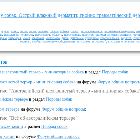
 у собак. Острый влажный дерматит, гнойно-травматический дер
,
укусы
,
точки
,
точка
,
точек
,
течение
,
собаки
,
собака
,
собак
,
распространиться
,
разлизанная гранулема
,
ра
ты
,
появления
,
появиться
,
пораженную область
,
пораженную
,
повязки
,
пищевая аллергия
,
пищевая
,
остр
кциям
,
инфекция
,
имеет
,
заживают
,
животного
,
диете
,
действием
,
гранулема
,
горячих точек
,
горячих
,
горя
горячая
,
гнойно-травматический дерматит
,
вызывают
,
вызванный
,
воспаление
,
влажная эк
та
 шелковистый терьер - миниатюрная собака
в раздел
Породы собак
ковистый терьер - миниатюрная собака
на форуме
Форум общие вопрос
атью "Австралийский шелковистый терьер - миниатюрная собака
ийском терьере
в раздел
Породы собак
ом терьере
на форуме
Форум общие вопросы
:
тью "Всё об австралийском терьере"
ийском келпи
в раздел
Породы собак
ом келпи
на форуме
Форум общие вопросы
: