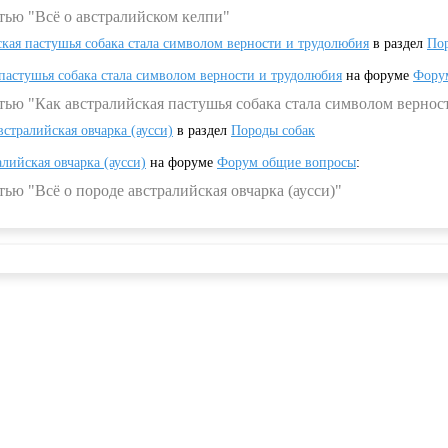
тью "Всё о австралийском келпи"
ская пастушья собака стала символом верности и трудолюбия
в раздел
Пор
 пастушья собака стала символом верности и трудолюбия
на форуме
Фору
тью "Как австралийская пастушья собака стала символом вернос
встралийская овчарка (аусси)
в раздел
Породы собак
алийская овчарка (аусси)
на форуме
Форум общие вопросы
:
ью "Всё о породе австралийская овчарка (аусси)"