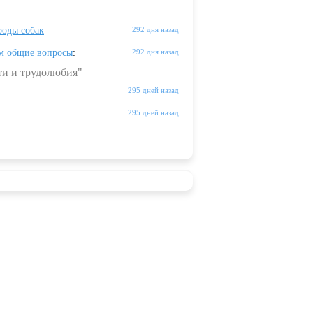
оды собак
292 дня назад
м общие вопросы
:
292 дня назад
ти и трудолюбия"
295 дней назад
295 дней назад