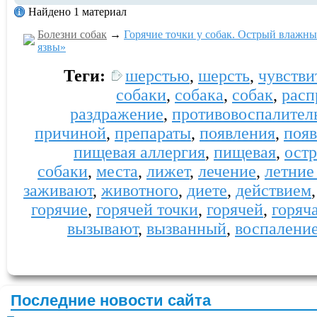
Найдено 1 материал
Болезни собак
→
Горячие точки у собак. Острый влажны
язвы»
Теги:
шерстью
,
шерсть
,
чувстви
собаки
,
собака
,
собак
,
расп
раздражение
,
противовоспалител
причиной
,
препараты
,
появления
,
появ
пищевая аллергия
,
пищевая
,
ост
собаки
,
места
,
лижет
,
лечение
,
летние
заживают
,
животного
,
диете
,
действием
горячие
,
горячей точки
,
горячей
,
горяч
вызывают
,
вызванный
,
воспалени
Последние новости сайта