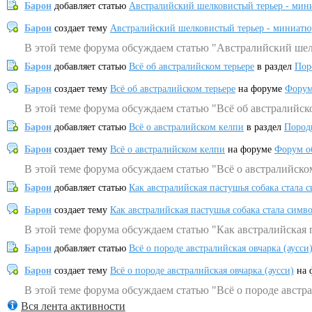
Барон
добавляет статью
Австралийский шелковистый терьер - мин
Барон
создает тему
Австралийский шелковистый терьер - миниатю
В этой теме форума обсуждаем статью "Австралийский шел
Барон
добавляет статью
Всё об австралийском терьере
в раздел
Пор
Барон
создает тему
Всё об австралийском терьере
на форуме
Форум
В этой теме форума обсуждаем статью "Всё об австралийск
Барон
добавляет статью
Всё о австралийском келпи
в раздел
Пород
Барон
создает тему
Всё о австралийском келпи
на форуме
Форум о
В этой теме форума обсуждаем статью "Всё о австралийско
Барон
добавляет статью
Как австралийская пастушья собака стала 
Барон
создает тему
Как австралийская пастушья собака стала симв
В этой теме форума обсуждаем статью "Как австралийская 
Барон
добавляет статью
Всё о породе австралийская овчарка (аусси
Барон
создает тему
Всё о породе австралийская овчарка (аусси)
на 
В этой теме форума обсуждаем статью "Всё о породе австра
Вся лента активности