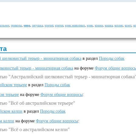
кольное
,
приколы
,
овца
,
лягушка
,
кричит
,
кричат
,
крик животных
,
крик
,
кошки
,
кошка
,
козлик
,
козел
,
ко
та
 шелковистый терьер - миниатюрная собака
в раздел
Породы собак
ковистый терьер - миниатюрная собака
на форуме
Форум общие вопрос
атью "Австралийский шелковистый терьер - миниатюрная собака
ийском терьере
в раздел
Породы собак
ом терьере
на форуме
Форум общие вопросы
:
тью "Всё об австралийском терьере"
ийском келпи
в раздел
Породы собак
ом келпи
на форуме
Форум общие вопросы
:
тью "Всё о австралийском келпи"