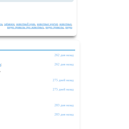
за
,
забавное
,
животный крик
,
животные кричат
,
животные
,
видео приколы про животных
,
видео приколы
,
видео
262 дня назад
ы
:
262 дня назад
"
275 дней назад
275 дней назад
283 дня назад
283 дня назад