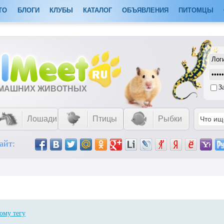
ТО
БЛОГИ
КЛУБЫ
КАТАЛОГ
ОБЪЯВЛЕНИЯ
ПИТОМЦЫ
З
ОМАШНИХ ЖИВОТНЫХ
Лошади
Птицы
Рыбки
айт:
ому тегу