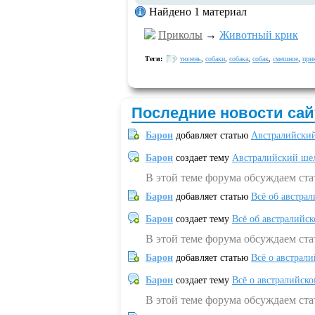
Найдено 1 материал
Приколы
→
Животный крик
Теги:
тюлень
,
собаки
,
собака
,
собак
,
смешное
,
при
Последние новости сай
Барон
добавляет статью
Австралийский
Барон
создает тему
Австралийский шел
В этой теме форума обсуждаем ст
Барон
добавляет статью
Всё об австрал
Барон
создает тему
Всё об австралийск
В этой теме форума обсуждаем ста
Барон
добавляет статью
Всё о австрал
Барон
создает тему
Всё о австралийск
В этой теме форума обсуждаем ста