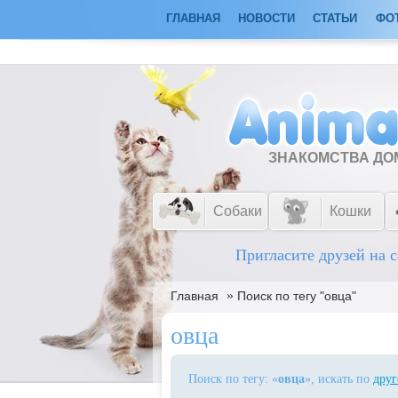
ГЛАВНАЯ
НОВОСТИ
СТАТЬИ
ФО
ЗНАКОМСТВА Д
Собаки
Кошки
Пригласите друзей на с
»
Главная
Поиск по тегу "овца"
овца
Поиск по тегу: «
овца
», искать по
друг