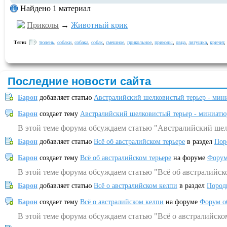
Найдено 1 материал
Приколы
→
Животный крик
Теги:
тюлень
,
собаки
,
собака
,
собак
,
смешное
,
прикольное
,
приколы
,
овца
,
лягушка
,
кричит
,
Последние новости сайта
Барон
добавляет статью
Австралийский шелковистый терьер - мин
Барон
создает тему
Австралийский шелковистый терьер - миниатю
В этой теме форума обсуждаем статью "Австралийский шел
Барон
добавляет статью
Всё об австралийском терьере
в раздел
Пор
Барон
создает тему
Всё об австралийском терьере
на форуме
Форум
В этой теме форума обсуждаем статью "Всё об австралийск
Барон
добавляет статью
Всё о австралийском келпи
в раздел
Пород
Барон
создает тему
Всё о австралийском келпи
на форуме
Форум о
В этой теме форума обсуждаем статью "Всё о австралийско