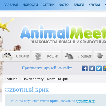
ГЛАВНАЯ
НОВОСТИ
СТАТЬИ
ФОТО
БЛОГИ
КЛУБЫ
ЗНАКОМСТВА ДОМАШНИХ ЖИВОТНЫ
Собаки
Кошки
Лошади
Пригласите друзей на сайт:
»
Главная
Поиск по тегу "животный крик"
животный крик
Поиск по тегу: «
животный крик
», искать по
другому тегу