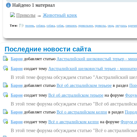
Найдено 1 материал
Приколы
→
Животный крик
Теги:
тюлень
,
собаки
,
собака
,
собак
,
смешное
,
прикольное
,
приколы
,
овца
,
лягушка
,
кричит
Последние новости сайта
Барон
добавляет статью
Австралийский шелковистый терьер - мин
Барон
создает тему
Австралийский шелковистый терьер - миниатю
В этой теме форума обсуждаем статью "Австралийский шел
Барон
добавляет статью
Всё об австралийском терьере
в раздел
Пор
Барон
создает тему
Всё об австралийском терьере
на форуме
Форум
В этой теме форума обсуждаем статью "Всё об австралийск
Барон
добавляет статью
Всё о австралийском келпи
в раздел
Пород
Барон
создает тему
Всё о австралийском келпи
на форуме
Форум о
В этой теме форума обсуждаем статью "Всё о австралийско