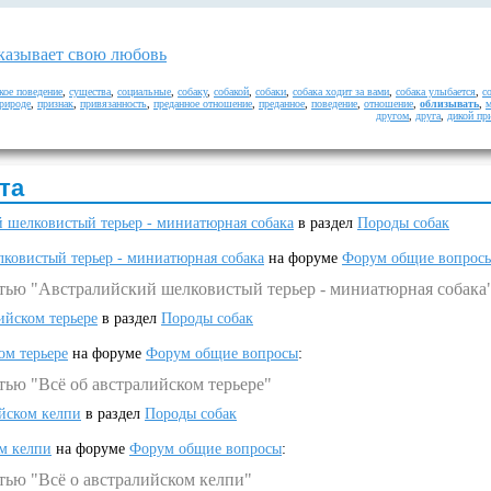
казывает свою любовь
кое поведение
,
существа
,
социальные
,
собаку
,
собакой
,
собаки
,
собака ходит за вами
,
собака улыбается
,
с
рироде
,
признак
,
привязанность
,
преданное отношение
,
преданное
,
поведение
,
отношение
,
облизывать
,
м
другом
,
друга
,
дикой пр
та
 шелковистый терьер - миниатюрная собака
в раздел
Породы собак
ковистый терьер - миниатюрная собака
на форуме
Форум общие вопрос
атью "Австралийский шелковистый терьер - миниатюрная собака
ийском терьере
в раздел
Породы собак
ом терьере
на форуме
Форум общие вопросы
:
тью "Всё об австралийском терьере"
ийском келпи
в раздел
Породы собак
ом келпи
на форуме
Форум общие вопросы
:
тью "Всё о австралийском келпи"