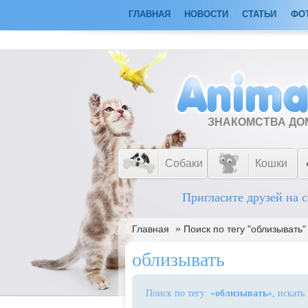
ГЛАВНАЯ
НОВОСТИ
СТАТЬИ
ФО
ЗНАКОМСТВА Д
Собаки
Кошки
Пригласите друзей на с
»
Главная
Поиск по тегу "облизывать"
облизывать
Поиск по тегу: «
облизывать
», искать