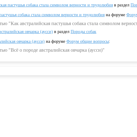
ская пастушья собака стала символом верности и трудолюбия
в раздел
Пор
 пастушья собака стала символом верности и трудолюбия
на форуме
Фору
тью "Как австралийская пастушья собака стала символом вернос
встралийская овчарка (аусси)
в раздел
Породы собак
алийская овчарка (аусси)
на форуме
Форум общие вопросы
:
ью "Всё о породе австралийская овчарка (аусси)"