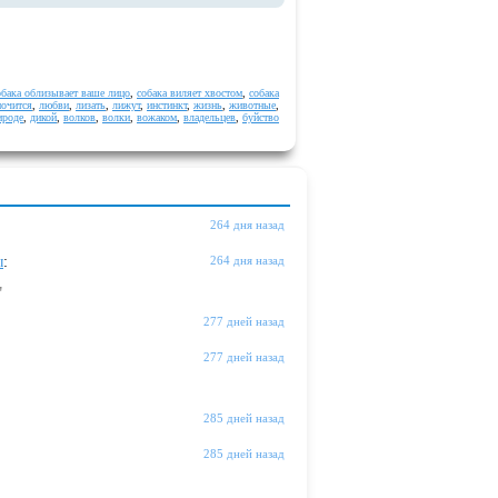
обака облизывает ваше лицо
,
собака виляет хвостом
,
собака
очится
,
любви
,
лизать
,
лижут
,
инстинкт
,
жизнь
,
животные
,
ироде
,
дикой
,
волков
,
волки
,
вожаком
,
владельцев
,
буйство
264 дня назад
ы
:
264 дня назад
"
277 дней назад
277 дней назад
285 дней назад
285 дней назад