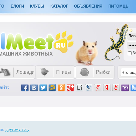
ТО
БЛОГИ
КЛУБЫ
КАТАЛОГ
ОБЪЯВЛЕНИЯ
ПИТОМЦЫ
З
ОМАШНИХ ЖИВОТНЫХ
Лошади
Птицы
Рыбки
айт:
 по
другому тегу