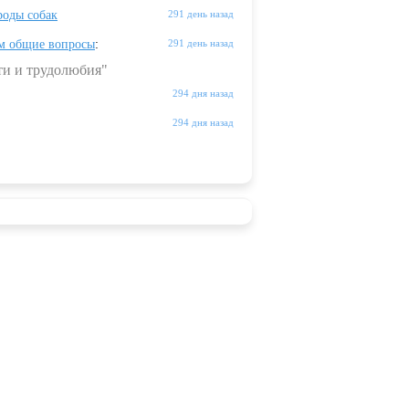
оды собак
291 день назад
м общие вопросы
:
291 день назад
ти и трудолюбия"
294 дня назад
294 дня назад