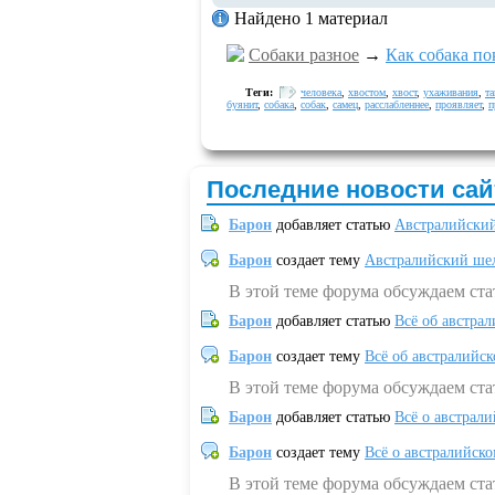
Найдено 1 материал
Собаки разное
→
Как собака по
Теги:
человека
,
хвостом
,
хвост
,
ухаживания
,
та
буянит
,
собака
,
собак
,
самец
,
расслабленнее
,
проявляет
,
п
Последние новости сай
Барон
добавляет статью
Австралийский
Барон
создает тему
Австралийский шел
В этой теме форума обсуждаем ст
Барон
добавляет статью
Всё об австрал
Барон
создает тему
Всё об австралийск
В этой теме форума обсуждаем ста
Барон
добавляет статью
Всё о австрал
Барон
создает тему
Всё о австралийск
В этой теме форума обсуждаем ста