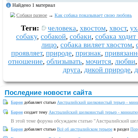
Найдено 1 материал
Собаки разное
→
Как собака показывает свою любовь
Теги:
человека
,
хвостом
,
хвост
,
ух
собаку
,
собакой
,
собаки
,
собака ходит
лицо
,
собака виляет хвостом
,
проявляет
,
природе
,
признак
,
привязанн
отношение
,
облизывать
,
мочится
,
любви
друга
,
дикой природе
,
Последние новости сайта
Барон
добавляет статью
Австралийский шелковистый терьер - мин
Барон
создает тему
Австралийский шелковистый терьер - миниатю
В этой теме форума обсуждаем статью "Австралийский шел
Барон
добавляет статью
Всё об австралийском терьере
в раздел
Пор