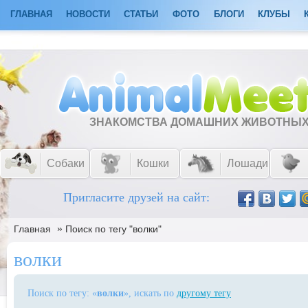
ГЛАВНАЯ
НОВОСТИ
СТАТЬИ
ФОТО
БЛОГИ
КЛУБЫ
ЗНАКОМСТВА ДОМАШНИХ ЖИВОТНЫ
Собаки
Кошки
Лошади
Пригласите друзей на сайт:
»
Главная
Поиск по тегу "волки"
волки
Поиск по тегу: «
волки
», искать по
другому тегу