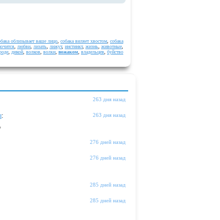
обака облизывает ваше лицо
,
собака виляет хвостом
,
собака
очится
,
любви
,
лизать
,
лижут
,
инстинкт
,
жизнь
,
животные
,
роде
,
дикой
,
волков
,
волки
,
вожаком
,
владельцев
,
буйство
263 дня назад
ы
:
263 дня назад
"
276 дней назад
276 дней назад
285 дней назад
285 дней назад