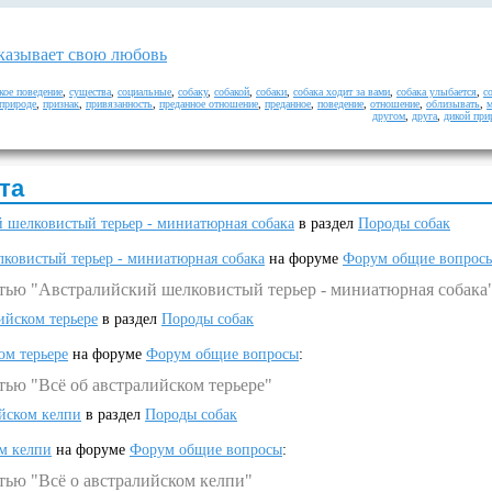
казывает свою любовь
кое поведение
,
существа
,
социальные
,
собаку
,
собакой
,
собаки
,
собака ходит за вами
,
собака улыбается
,
с
природе
,
признак
,
привязанность
,
преданное отношение
,
преданное
,
поведение
,
отношение
,
облизывать
,
м
другом
,
друга
,
дикой при
та
 шелковистый терьер - миниатюрная собака
в раздел
Породы собак
ковистый терьер - миниатюрная собака
на форуме
Форум общие вопрос
атью "Австралийский шелковистый терьер - миниатюрная собака
ийском терьере
в раздел
Породы собак
ом терьере
на форуме
Форум общие вопросы
:
тью "Всё об австралийском терьере"
ийском келпи
в раздел
Породы собак
ом келпи
на форуме
Форум общие вопросы
:
тью "Всё о австралийском келпи"