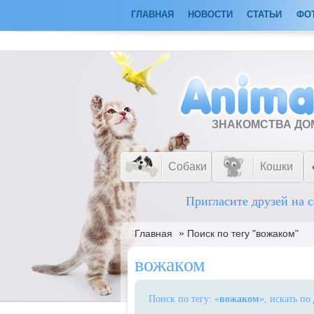
ГЛАВНАЯ
НОВОСТИ
СТАТЬИ
ФО
ЗНАКОМСТВА Д
Собаки
Кошки
Пригласите друзей на с
»
Главная
Поиск по тегу "вожаком"
вожаком
Поиск по тегу: «
вожаком
», искать по