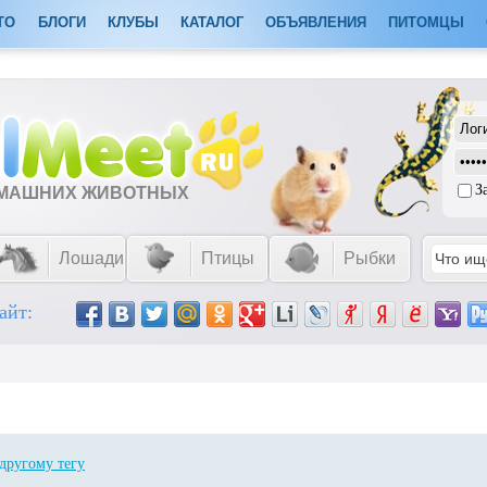
ТО
БЛОГИ
КЛУБЫ
КАТАЛОГ
ОБЪЯВЛЕНИЯ
ПИТОМЦЫ
З
ОМАШНИХ ЖИВОТНЫХ
Лошади
Птицы
Рыбки
айт:
другому тегу