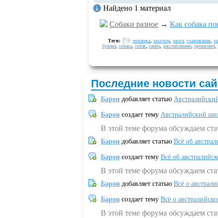
Найдено 1 материал
Собаки разное
→
Как собака по
Теги:
человека
,
хвостом
,
хвост
,
ухаживания
,
та
буянит
,
собака
,
собак
,
самец
,
расслабленнее
,
проявляет
,
Последние новости сай
Барон
добавляет статью
Австралийский
Барон
создает тему
Австралийский шел
В этой теме форума обсуждаем ст
Барон
добавляет статью
Всё об австрал
Барон
создает тему
Всё об австралийск
В этой теме форума обсуждаем ста
Барон
добавляет статью
Всё о австрал
Барон
создает тему
Всё о австралийск
В этой теме форума обсуждаем ста