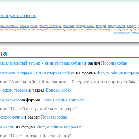
мандский бассет
ака компаньон
,
собака
,
собак
,
работе по зайцам
,
работать
,
породы собак
,
породы
,
порода собак
,
порода
,
да
,
нормандский бассет
,
нормандский
,
компаньон
,
дрессировать
,
домашний питомец
,
голова
,
бассета
,
басс
нормандского
,
арте
та
 шелковистый терьер - миниатюрная собака
в раздел
Породы собак
ковистый терьер - миниатюрная собака
на форуме
Форум общие вопрос
атью "Австралийский шелковистый терьер - миниатюрная собака
ийском терьере
в раздел
Породы собак
ом терьере
на форуме
Форум общие вопросы
:
тью "Всё об австралийском терьере"
ийском келпи
в раздел
Породы собак
ом келпи
на форуме
Форум общие вопросы
:
тью "Всё о австралийском келпи"