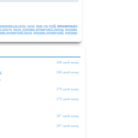
помощника на охоте
,
охоте
,
няня для детей
,
нормандского
ет порода
,
бассет
,
артезиано нормандского бассета
,
артезиано
зиано нормандский бассет
,
артезиано нормандский
,
артезиано
266 дней назад
ы
:
266 дней назад
"
279 дней назад
279 дней назад
287 дней назад
287 дней назад