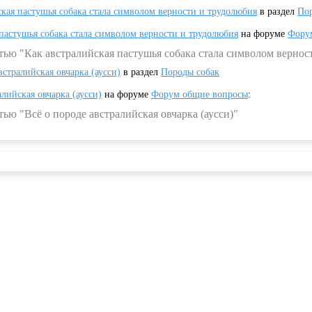
ская пастушья собака стала символом верности и трудолюбия
в раздел
Пор
 пастушья собака стала символом верности и трудолюбия
на форуме
Фору
тью "Как австралийская пастушья собака стала символом вернос
встралийская овчарка (аусси)
в раздел
Породы собак
алийская овчарка (аусси)
на форуме
Форум общие вопросы
:
ью "Всё о породе австралийская овчарка (аусси)"