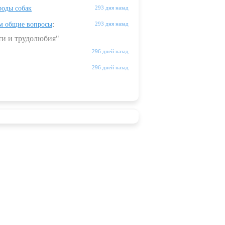
оды собак
293 дня назад
м общие вопросы
:
293 дня назад
ти и трудолюбия"
296 дней назад
296 дней назад