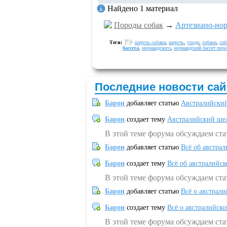
Найдено 1 материал
Породы собак
→
Артезиано-нор
Теги:
шерсть собаки
,
шерсть
,
уходе
,
собаки
,
соб
бассета
,
нормандского
,
нормандский бассет поро
Последние новости сай
Барон
добавляет статью
Австралийский
Барон
создает тему
Австралийский шел
В этой теме форума обсуждаем ст
Барон
добавляет статью
Всё об австрал
Барон
создает тему
Всё об австралийск
В этой теме форума обсуждаем ста
Барон
добавляет статью
Всё о австрал
Барон
создает тему
Всё о австралийск
В этой теме форума обсуждаем ста