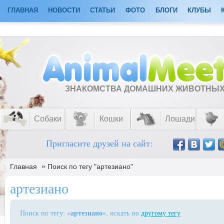
ГЛАВНАЯ
НОВОСТИ
СТАТЬИ
ФОТО
БЛОГИ
КЛУБЫ
ЗНАКОМСТВА ДОМАШНИХ ЖИВОТНЫ
Собаки
Кошки
Лошади
Пригласите друзей на сайт:
»
Главная
Поиск по тегу "артезиано"
артезиано
Поиск по тегу: «
артезиано
», искать по
другому тегу