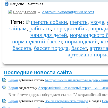
Найдено 1 материал
Породы собак
→
Артезиано-нормандский бассет
Теги:
шерсть собаки
,
шерсть
,
уходе
,
зайцам
,
работать
,
породы собак
,
пород
няня для детей
,
нормандского 
нормандский бассет
,
нормандский
,
ко
бассета
,
бассет порода
,
бассет
,
артези
артезиано норм
Последние новости сайта
Барон
добавляет статью
Австралийский шелковистый терьер - мин
Барон
создает тему
Австралийский шелковистый терьер - миниатю
В этой теме форума обсуждаем статью "Австралийский шел
Барон
добавляет статью
Всё об австралийском терьере
в раздел
Пор