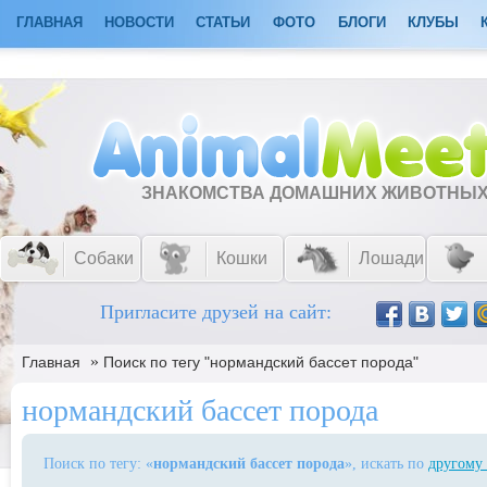
ГЛАВНАЯ
НОВОСТИ
СТАТЬИ
ФОТО
БЛОГИ
КЛУБЫ
ЗНАКОМСТВА ДОМАШНИХ ЖИВОТНЫ
Собаки
Кошки
Лошади
Пригласите друзей на сайт:
»
Главная
Поиск по тегу "нормандский бассет порода"
нормандский бассет порода
Поиск по тегу: «
нормандский бассет порода
», искать по
другому 