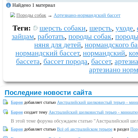
Найдено 1 материал
Породы собак
→
Артезиано-нормандский бассет
Теги:
шерсть собаки
,
шерсть
,
уходе
,
зайцам
,
работать
,
породы собак
,
пород
няня для детей
,
нормандского ба
нормандский бассет
,
нормандский
,
ко
бассета
,
бассет порода
,
бассет
,
артези
артезиано норм
Последние новости сайта
Барон
добавляет статью
Австралийский шелковистый терьер - мин
Барон
создает тему
Австралийский шелковистый терьер - миниатю
В этой теме форума обсуждаем статью "Австралийский шел
Барон
добавляет статью
Всё об австралийском терьере
в раздел
Пор