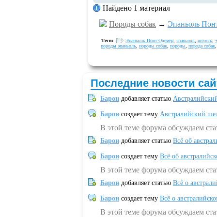
Найдено 1 материал
Породы собак
→
Эпаньоль Пон
Теги:
Эпаньоль Понт Одемер
,
эпаньоль
,
шерсть
,
породы эпаньоль
,
породы собак
,
породы
,
порода собак
Последние новости сай
Барон
добавляет статью
Австралийский
Барон
создает тему
Австралийский шел
В этой теме форума обсуждаем ст
Барон
добавляет статью
Всё об австрал
Барон
создает тему
Всё об австралийск
В этой теме форума обсуждаем ста
Барон
добавляет статью
Всё о австрал
Барон
создает тему
Всё о австралийск
В этой теме форума обсуждаем ста