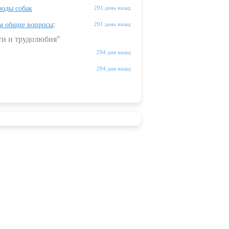
оды собак
291 день назад
м общие вопросы
:
291 день назад
ти и трудолюбия"
294 дня назад
294 дня назад