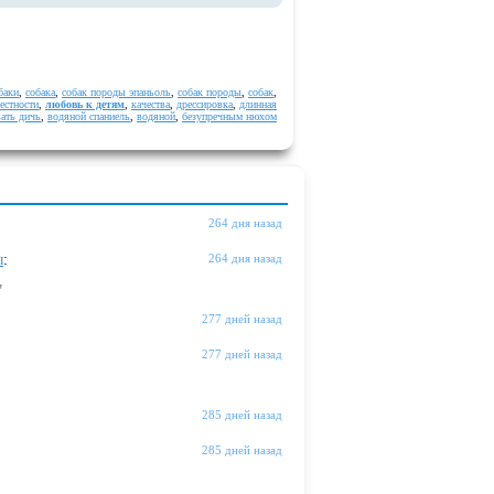
баки
,
собака
,
собак породы эпаньоль
,
собак породы
,
собак
,
естности
,
любовь к детям
,
качества
,
дрессировка
,
длинная
ать дичь
,
водяной спаниель
,
водяной
,
безупречным нюхом
264 дня назад
ы
:
264 дня назад
"
277 дней назад
277 дней назад
285 дней назад
285 дней назад