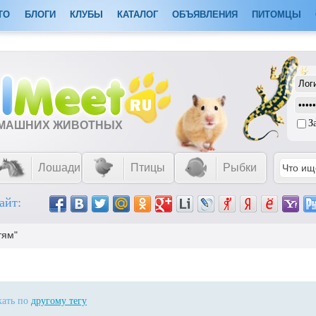
ТО
БЛОГИ
КЛУБЫ
КАТАЛОГ
ОБЪЯВЛЕНИЯ
ПИТОМЦЫ
З
ОМАШНИХ ЖИВОТНЫХ
Лошади
Птицы
Рыбки
айт:
тям"
кать по
другому тегу