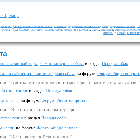
т Одемер
чувствует
,
ухаживать за шерстью собаки
,
спаниель
,
содержании собаки в квартире
,
содержании собаки
,
со
,
порода
,
Понт Одемер
,
охотничья порода собак
,
охотничьи качества
,
охоте
,
одемеров
,
одемера
,
одемер
,
м
шерсть
,
длинная
,
выслежив
та
 шелковистый терьер - миниатюрная собака
в раздел
Породы собак
ковистый терьер - миниатюрная собака
на форуме
Форум общие вопрос
атью "Австралийский шелковистый терьер - миниатюрная собака
ийском терьере
в раздел
Породы собак
ом терьере
на форуме
Форум общие вопросы
:
тью "Всё об австралийском терьере"
ийском келпи
в раздел
Породы собак
ом келпи
на форуме
Форум общие вопросы
:
тью "Всё о австралийском келпи"