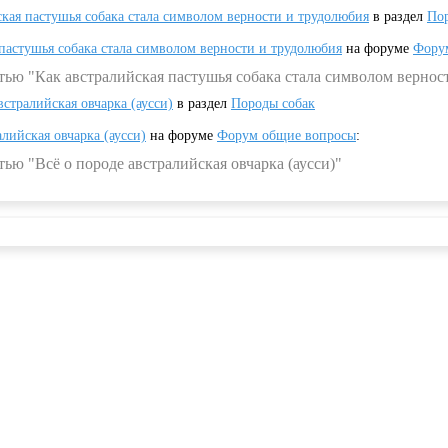
ская пастушья собака стала символом верности и трудолюбия
в раздел
Пор
 пастушья собака стала символом верности и трудолюбия
на форуме
Фору
тью "Как австралийская пастушья собака стала символом вернос
встралийская овчарка (аусси)
в раздел
Породы собак
алийская овчарка (аусси)
на форуме
Форум общие вопросы
:
ью "Всё о породе австралийская овчарка (аусси)"