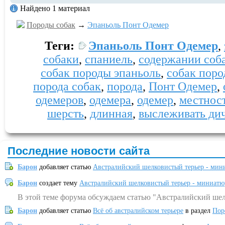
Найдено 1 материал
Породы собак
→
Эпаньоль Понт Одемер
Теги:
Эпаньоль Понт Одемер
,
собаки
,
спаниель
,
содержании соба
собак породы эпаньоль
,
собак пор
порода собак
,
порода
,
Понт Одемер
,
одемеров
,
одемера
,
одемер
,
местнос
шерсть
,
длинная
,
выслеживать ди
Последние новости сайта
Барон
добавляет статью
Австралийский шелковистый терьер - мин
Барон
создает тему
Австралийский шелковистый терьер - миниатю
В этой теме форума обсуждаем статью "Австралийский шел
Барон
добавляет статью
Всё об австралийском терьере
в раздел
Пор