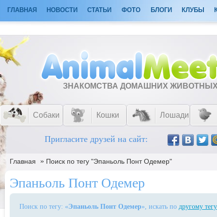
ГЛАВНАЯ
НОВОСТИ
СТАТЬИ
ФОТО
БЛОГИ
КЛУБЫ
ЗНАКОМСТВА ДОМАШНИХ ЖИВОТНЫ
Собаки
Кошки
Лошади
Пригласите друзей на сайт:
»
Главная
Поиск по тегу "Эпаньоль Понт Одемер"
Эпаньоль Понт Одемер
Поиск по тегу: «
Эпаньоль Понт Одемер
», искать по
другому тегу