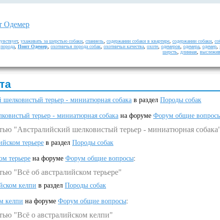
т Одемер
чувствует
,
ухаживать за шерстью собаки
,
спаниель
,
содержании собаки в квартире
,
содержании собаки
,
со
,
порода
,
Понт Одемер
,
охотничья порода собак
,
охотничьи качества
,
охоте
,
одемеров
,
одемера
,
одемер
,
шерсть
,
длинная
,
выслежив
та
 шелковистый терьер - миниатюрная собака
в раздел
Породы собак
ковистый терьер - миниатюрная собака
на форуме
Форум общие вопрос
атью "Австралийский шелковистый терьер - миниатюрная собака
ийском терьере
в раздел
Породы собак
ом терьере
на форуме
Форум общие вопросы
:
тью "Всё об австралийском терьере"
ийском келпи
в раздел
Породы собак
ом келпи
на форуме
Форум общие вопросы
:
тью "Всё о австралийском келпи"