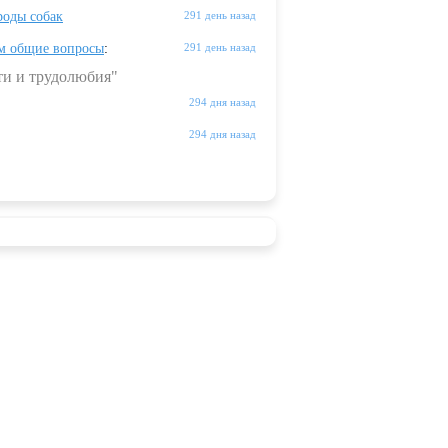
оды собак
291 день назад
м общие вопросы
:
291 день назад
ти и трудолюбия"
294 дня назад
294 дня назад