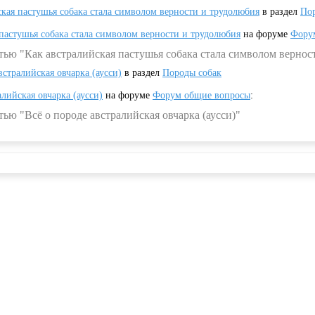
ская пастушья собака стала символом верности и трудолюбия
в раздел
Пор
 пастушья собака стала символом верности и трудолюбия
на форуме
Фору
тью "Как австралийская пастушья собака стала символом вернос
встралийская овчарка (аусси)
в раздел
Породы собак
алийская овчарка (аусси)
на форуме
Форум общие вопросы
:
ью "Всё о породе австралийская овчарка (аусси)"