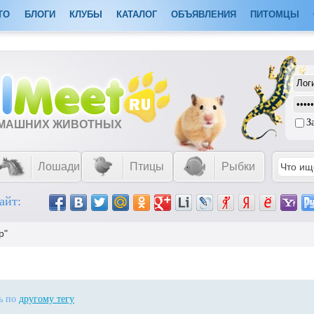
ТО
БЛОГИ
КЛУБЫ
КАТАЛОГ
ОБЪЯВЛЕНИЯ
ПИТОМЦЫ
З
ОМАШНИХ ЖИВОТНЫХ
Лошади
Птицы
Рыбки
айт:
р"
ть по
другому тегу