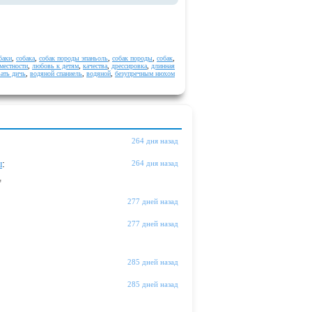
баки
,
собака
,
собак породы эпаньоль
,
собак породы
,
собак
,
местности
,
любовь к детям
,
качества
,
дрессировка
,
длинная
ать дичь
,
водяной спаниель
,
водяной
,
безупречным нюхом
264 дня назад
ы
:
264 дня назад
"
277 дней назад
277 дней назад
285 дней назад
285 дней назад