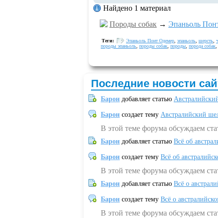
Найдено 1 материал
Породы собак
→
Эпаньоль Пон
Теги:
Эпаньоль Понт Одемер
,
эпаньоль
,
шерсть
,
породы эпаньоль
,
породы собак
,
породы
,
порода собак
Последние новости сай
Барон
добавляет статью
Австралийский
Барон
создает тему
Австралийский шел
В этой теме форума обсуждаем ст
Барон
добавляет статью
Всё об австрал
Барон
создает тему
Всё об австралийск
В этой теме форума обсуждаем ста
Барон
добавляет статью
Всё о австрал
Барон
создает тему
Всё о австралийск
В этой теме форума обсуждаем ста