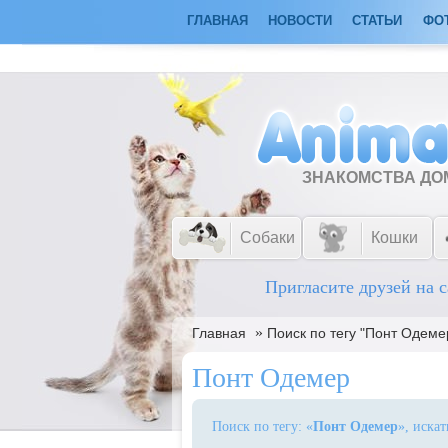
ГЛАВНАЯ
НОВОСТИ
СТАТЬИ
ФО
ЗНАКОМСТВА Д
Собаки
Кошки
Пригласите друзей на с
»
Главная
Поиск по тегу "Понт Одеме
Понт Одемер
Поиск по тегу: «
Понт Одемер
», иска