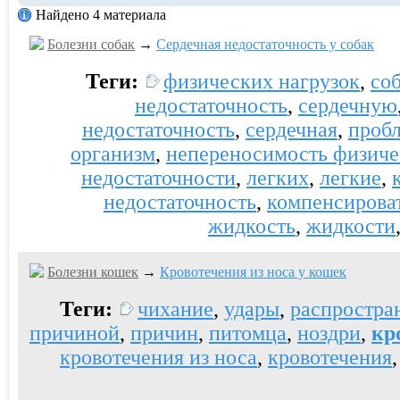
Найдено 4 материала
Болезни собак
→
Сердечная недостаточность у собак
Теги:
физических нагрузок
,
со
недостаточность
,
сердечную
недостаточность
,
сердечная
,
проб
организм
,
непереносимость физиче
недостаточности
,
легких
,
легкие
,
недостаточность
,
компенсирова
жидкость
,
жидкости
Болезни кошек
→
Кровотечения из носа у кошек
Теги:
чихание
,
удары
,
распростра
причиной
,
причин
,
питомца
,
ноздри
,
кр
кровотечения из носа
,
кровотечения