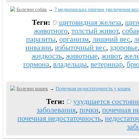
Болезни собак
→
7 медицинских причин увеличения вес
Теги:
щитовидная железа
,
щит
животного
,
толстый живот
,
соба
паразиты
,
организм
,
лишний вес
,
л
инвазии
,
избыточный вес
,
здоровье
жидкость
,
животные
,
живот
,
жел
гормона
,
владельцы
,
ветеринар
,
брю
Болезни кошек
→
Почечная недостаточность у кошек
Теги:
ухудшается состоян
заболевания
,
почки
,
почечная н
почечная недостаточность
,
недостато
заб