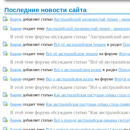
Последние новости сайта
Барон
добавляет статью
Австралийский шелковистый терьер - мин
Барон
создает тему
Австралийский шелковистый терьер - миниатю
В этой теме форума обсуждаем статью "Австралийский шел
Барон
добавляет статью
Всё об австралийском терьере
в раздел
Пор
Барон
создает тему
Всё об австралийском терьере
на форуме
Форум
В этой теме форума обсуждаем статью "Всё об австралийск
Барон
добавляет статью
Всё о австралийском келпи
в раздел
Пород
Барон
создает тему
Всё о австралийском келпи
на форуме
Форум о
В этой теме форума обсуждаем статью "Всё о австралийско
Барон
добавляет статью
Как австралийская пастушья собака стала 
Барон
создает тему
Как австралийская пастушья собака стала симв
В этой теме форума обсуждаем статью "Как австралийская 
Барон
добавляет статью
Всё о породе австралийская овчарка (аусси
Барон
создает тему
Всё о породе австралийская овчарка (аусси)
на 