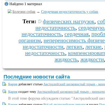
Найдено 1 материал
Болезни собак
→
Сердечная недостаточность у собак
Теги:
физических нагрузок
,
со
недостаточность
,
сердечную
недостаточность
,
сердечная
,
проб
организм
,
непереносимость физиче
недостаточности
,
легких
,
легкие
,
недостаточность
,
компенсироват
жидкость
,
жидкости
Последние новости сайта
Барон
добавляет статью
Австралийский шелковистый терьер - мин
Барон
создает тему
Австралийский шелковистый терьер - миниатю
В этой теме форума обсуждаем статью "Австралийский шел
Барон
добавляет статью
Всё об австралийском терьере
в раздел
Пор