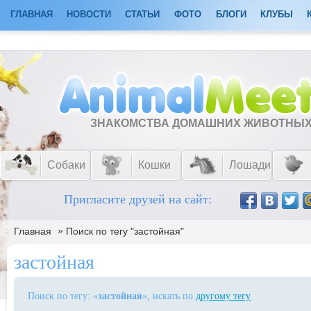
ГЛАВНАЯ
НОВОСТИ
СТАТЬИ
ФОТО
БЛОГИ
КЛУБЫ
ЗНАКОМСТВА ДОМАШНИХ ЖИВОТНЫ
Собаки
Кошки
Лошади
Пригласите друзей на сайт:
»
Главная
Поиск по тегу "застойная"
застойная
Поиск по тегу: «
застойная
», искать по
другому тегу