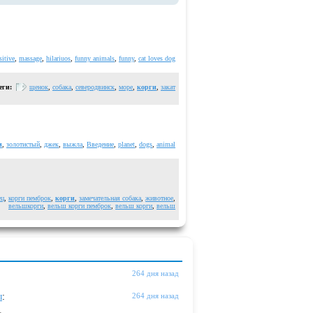
sitive
,
massage
,
hilariuos
,
funny animals
,
funny
,
cat loves dog
еги:
щенок
,
собака
,
северодвинск
,
море
,
корги
,
закат
и
,
золотистый
,
джек
,
выжла
,
Введение
,
planet
,
dogs
,
animal
ец
,
корги пемброк
,
корги
,
замечательная собака
,
животное
,
вельшкорги
,
вельш корги пемброк
,
вельш корги
,
вельш
264 дня назад
ы
:
264 дня назад