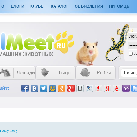
ТО
БЛОГИ
КЛУБЫ
КАТАЛОГ
ОБЪЯВЛЕНИЯ
ПИТОМЦЫ
З
ОМАШНИХ ЖИВОТНЫХ
Лошади
Птицы
Рыбки
айт:
гому тегу