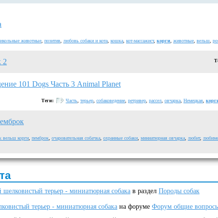
а
икольные животные
,
позитив
,
любовь собаки и кота
,
кошка
,
кот-массажист
,
корги
,
животные
,
вельш
,
po
 2
Т
ение 101 Dogs Часть 3 Animal Planet
Теги:
Часть
,
терьер
,
собаковедение
,
ретривер
,
рассел
,
овчарка
,
Немецкая
,
корг
пемброк
к вельш корги
,
пемброк
,
очаровательная собачка
,
охранные собаки
,
миниатюрная овчарка
,
любит
,
любим
та
 шелковистый терьер - миниатюрная собака
в раздел
Породы собак
ковистый терьер - миниатюрная собака
на форуме
Форум общие вопрос