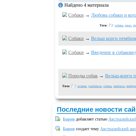
Найдено 4 материала
Собаки
→
Любовь собаки и кот
Теги:
собака
,
ржач
,
пр
Собаки
→
Вельш корги пемброк
Собаки
→
Введение в собаковед
Породы собак
→
Вельш-корги 
Теги:
хозяин
,
улыбаться
,
собака
,
смеяться
,
пембро
Последние новости сай
Барон
добавляет статью
Австралийский
Барон
создает тему
Австралийский шел