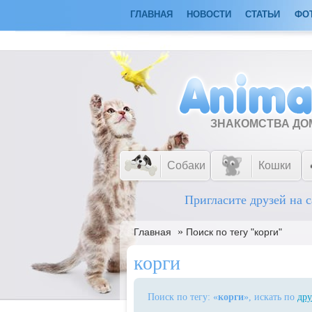
ГЛАВНАЯ
НОВОСТИ
СТАТЬИ
ФО
ЗНАКОМСТВА Д
Собаки
Кошки
Пригласите друзей на с
»
Главная
Поиск по тегу "корги"
корги
Поиск по тегу: «
корги
», искать по
дру