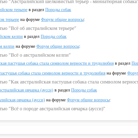
атью "Австралийский шелковистый терьер - миниатюрная собака
ийском терьере
в раздел
Породы собак
ом терьере
на форуме
Форум общие вопросы
:
тью "Всё об австралийском терьере"
ийском келпи
в раздел
Породы собак
ом келпи
на форуме
Форум общие вопросы
:
тью "Всё о австралийском келпи"
ская пастушья собака стала символом верности и трудолюбия
в раздел
Пор
 пастушья собака стала символом верности и трудолюбия
на форуме
Фору
тью "Как австралийская пастушья собака стала символом вернос
встралийская овчарка (аусси)
в раздел
Породы собак
алийская овчарка (аусси)
на форуме
Форум общие вопросы
:
ью "Всё о породе австралийская овчарка (аусси)"