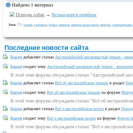
Найдено 1 материал
Породы собак
→
Вельш-корги пемброк
Теги:
хозяин
,
улыбаться
,
собака
,
смеяться
,
пемброк вельш корги
,
пемброк
,
очаровательная 
Последние новости сайта
Барон
добавляет статью
Австралийский шелковистый терьер - мин
Барон
создает тему
Австралийский шелковистый терьер - миниатю
В этой теме форума обсуждаем статью "Австралийский шел
Барон
добавляет статью
Всё об австралийском терьере
в раздел
Пор
Барон
создает тему
Всё об австралийском терьере
на форуме
Форум
В этой теме форума обсуждаем статью "Всё об австралийск
Барон
добавляет статью
Всё о австралийском келпи
в раздел
Пород
Барон
создает тему
Всё о австралийском келпи
на форуме
Форум о
В этой теме форума обсуждаем статью "Всё о австралийско