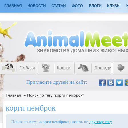
ГЛАВНАЯ
НОВОСТИ
СТАТЬИ
ФОТО
БЛОГИ
КЛУБЫ
ЗНАКОМСТВА ДОМАШНИХ ЖИВОТНЫ
Собаки
Кошки
Лошади
Пригласите друзей на сайт:
»
Главная
Поиск по тегу "корги пемброк"
корги пемброк
Поиск по тегу: «
корги пемброк
», искать по
другому тегу