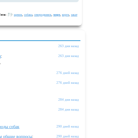
Теги:
щенок
,
собака
,
северодвинск
,
море
,
корги
,
закат
263 дня назад
ы
:
263 дня назад
"
276 дней назад
276 дней назад
284 дня назад
284 дня назад
оды собак
290 дней назад
м общие вопросы
:
290 дней назад