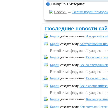
Найдено 1 материал
Собаки
→
Вельш корги пемброк
Последние новости сай
Барон
добавляет статью
Австралийский
Барон
создает тему
Австралийский шел
В этой теме форума обсуждаем ст
Барон
добавляет статью
Всё об австрал
Барон
создает тему
Всё об австралийск
В этой теме форума обсуждаем ста
Барон
добавляет статью
Всё о австрал
Барон
создает тему
Всё о австралийск
В этой теме форума обсуждаем ста
Барон
добавляет статью
Как австралий
Барон
создает тему
Как австралийская