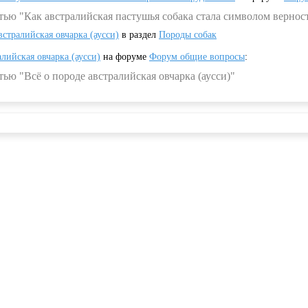
тью "Как австралийская пастушья собака стала символом вернос
встралийская овчарка (аусси)
в раздел
Породы собак
алийская овчарка (аусси)
на форуме
Форум общие вопросы
:
ью "Всё о породе австралийская овчарка (аусси)"