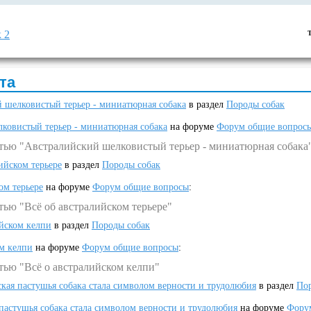
 2
та
 шелковистый терьер - миниатюрная собака
в раздел
Породы собак
ковистый терьер - миниатюрная собака
на форуме
Форум общие вопрос
атью "Австралийский шелковистый терьер - миниатюрная собака
ийском терьере
в раздел
Породы собак
ом терьере
на форуме
Форум общие вопросы
:
тью "Всё об австралийском терьере"
ийском келпи
в раздел
Породы собак
ом келпи
на форуме
Форум общие вопросы
:
тью "Всё о австралийском келпи"
ская пастушья собака стала символом верности и трудолюбия
в раздел
Пор
 пастушья собака стала символом верности и трудолюбия
на форуме
Фору