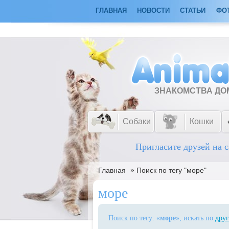
ГЛАВНАЯ
НОВОСТИ
СТАТЬИ
ФО
ЗНАКОМСТВА Д
Собаки
Кошки
Пригласите друзей на с
»
Главная
Поиск по тегу "море"
море
Поиск по тегу: «
море
», искать по
друг