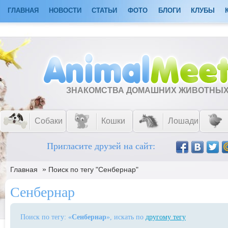
ГЛАВНАЯ
НОВОСТИ
СТАТЬИ
ФОТО
БЛОГИ
КЛУБЫ
ЗНАКОМСТВА ДОМАШНИХ ЖИВОТНЫ
Собаки
Кошки
Лошади
Пригласите друзей на сайт:
»
Главная
Поиск по тегу "Сенбернар"
Сенбернар
Поиск по тегу: «
Сенбернар
», искать по
другому тегу