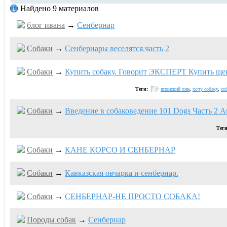
Найдено 9 материалов
блог ивaна
→
Сенбернар
Собаки
→
Сенбернары веселятся.часть 2
Собаки
→
Купить собаку. Говорит ЭКСПЕРТ Купить ще
Теги:
японский хин
,
хочу собаку
,
со
Собаки
→
Введение в собаковедение 101 Dogs Часть 2 An
Тег
Собаки
→
КАНЕ КОРСО И СЕНБЕРНАР
Собаки
→
Кавказская овчарка и сенбернар.
Собаки
→
СЕНБЕРНАР-НЕ ПРОСТО СОБАКА!
Породы собак
→
Сенбернар