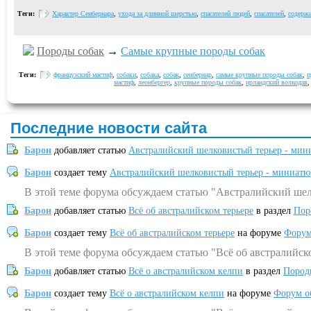
Теги:
Характер Сенбернара
,
ухода за длинной шерстью
,
спасателей людей
,
спасателей
,
содерж
Породы собак
→
Самые крупные породы собак
Теги:
французский мастиф
,
собаки
,
собака
,
собак
,
сенбернар
,
самые крупные породы собак
,
п
мастиф
,
леонбергер
,
крупные породы собак
,
ирландский волкодав
Последние новости сайта
Барон
добавляет статью
Австралийский шелковистый терьер - мин
Барон
создает тему
Австралийский шелковистый терьер - миниатю
В этой теме форума обсуждаем статью "Австралийский шел
Барон
добавляет статью
Всё об австралийском терьере
в раздел
Пор
Барон
создает тему
Всё об австралийском терьере
на форуме
Форум
В этой теме форума обсуждаем статью "Всё об австралийск
Барон
добавляет статью
Всё о австралийском келпи
в раздел
Пород
Барон
создает тему
Всё о австралийском келпи
на форуме
Форум о