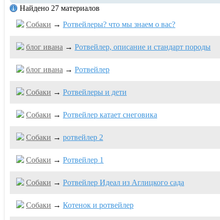
Найдено 27 материалов
Собаки
→
Ротвейлеры? что мы знаем о вас?
блог ивaна
→
Ротвейлер, описание и стандарт породы
блог ивaна
→
Ротвейлер
Собаки
→
Ротвейлеры и дети
Собаки
→
Ротвейлер катает снеговика
Собаки
→
ротвейлер 2
Собаки
→
Ротвейлер 1
Собаки
→
Ротвейлер Идеал из Аглицкого сада
Собаки
→
Котенок и ротвейлер