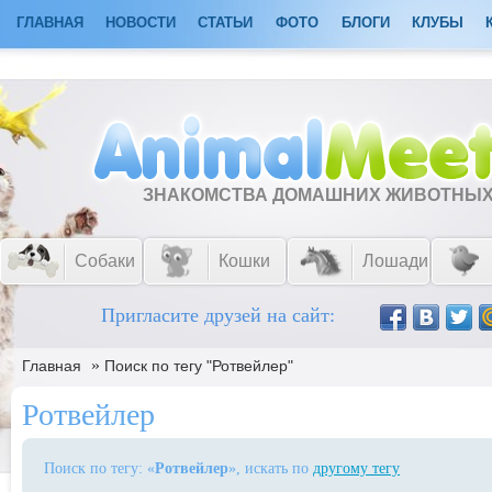
ГЛАВНАЯ
НОВОСТИ
СТАТЬИ
ФОТО
БЛОГИ
КЛУБЫ
ЗНАКОМСТВА ДОМАШНИХ ЖИВОТНЫ
Собаки
Кошки
Лошади
Пригласите друзей на сайт:
»
Главная
Поиск по тегу "Ротвейлер"
Ротвейлер
Поиск по тегу: «
Ротвейлер
», искать по
другому тегу