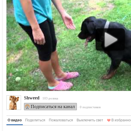
Shweed
· 103 ролика
Подписаться на канал
· 0 подписчиков
О видео
Поделиться
Пожаловаться
Выключить свет
В избранно