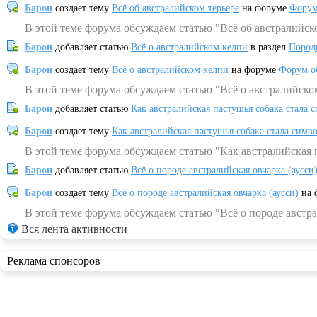
Барон
создает тему
Всё об австралийском терьере
на форуме
Форум
В этой теме форума обсуждаем статью "Всё об австралийск
Барон
добавляет статью
Всё о австралийском келпи
в раздел
Пород
Барон
создает тему
Всё о австралийском келпи
на форуме
Форум о
В этой теме форума обсуждаем статью "Всё о австралийско
Барон
добавляет статью
Как австралийская пастушья собака стала 
Барон
создает тему
Как австралийская пастушья собака стала симв
В этой теме форума обсуждаем статью "Как австралийская 
Барон
добавляет статью
Всё о породе австралийская овчарка (аусси
Барон
создает тему
Всё о породе австралийская овчарка (аусси)
на 
В этой теме форума обсуждаем статью "Всё о породе австра
Вся лента активности
Реклама спонсоров