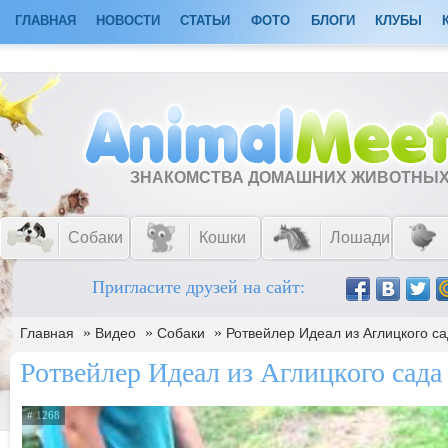
ГЛАВНАЯ
НОВОСТИ
СТАТЬИ
ФОТО
БЛОГИ
КЛУБЫ
ЗНАКОМСТВА ДОМАШНИХ ЖИВОТНЫ
Собаки
Кошки
Лошади
Пригласите друзей на сайт:
»
»
»
Главная
Видео
Собаки
Ротвейлер Идеал из Аглицкого с
Ротвейлер Идеал из Аглицкого сада
# 1268