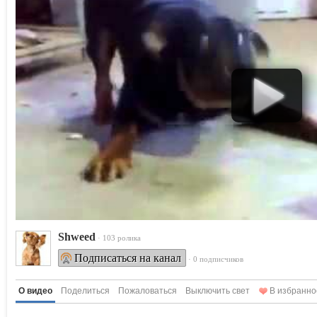
Shweed
· 103 ролика
Подписаться на канал
· 0 подписчиков
О видео
Поделиться
Пожаловаться
Выключить свет
В избранно