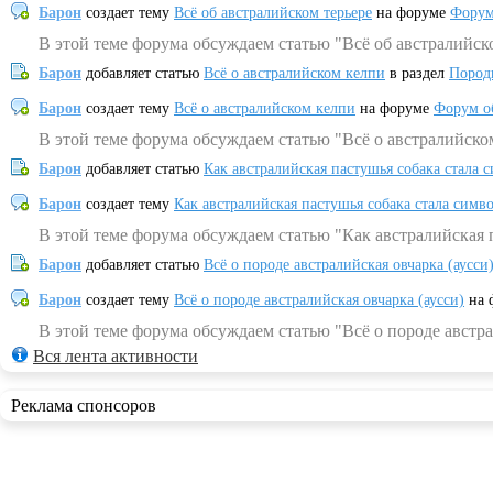
Барон
создает тему
Всё об австралийском терьере
на форуме
Форум
В этой теме форума обсуждаем статью "Всё об австралийск
Барон
добавляет статью
Всё о австралийском келпи
в раздел
Пород
Барон
создает тему
Всё о австралийском келпи
на форуме
Форум о
В этой теме форума обсуждаем статью "Всё о австралийско
Барон
добавляет статью
Как австралийская пастушья собака стала 
Барон
создает тему
Как австралийская пастушья собака стала симв
В этой теме форума обсуждаем статью "Как австралийская 
Барон
добавляет статью
Всё о породе австралийская овчарка (аусси
Барон
создает тему
Всё о породе австралийская овчарка (аусси)
на 
В этой теме форума обсуждаем статью "Всё о породе австра
Вся лента активности
Реклама спонсоров