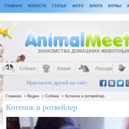
ГЛАВНАЯ
НОВОСТИ
СТАТЬИ
ФОТО
БЛОГИ
КЛУБЫ
ЗНАКОМСТВА ДОМАШНИХ ЖИВОТНЫ
Собаки
Кошки
Лошади
Пригласите друзей на сайт:
»
»
»
Главная
Видео
Собаки
Котенок и ротвейлер
Котенок и ротвейлер
# 1269