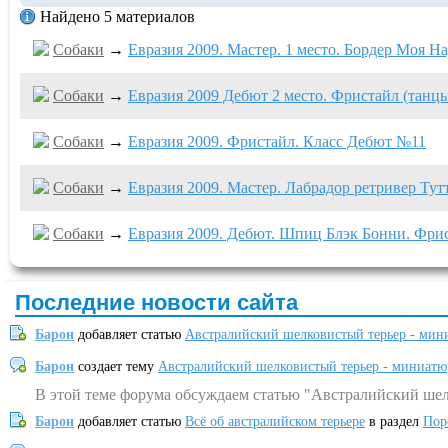
Найдено 5 материалов
Собаки
→
Евразия 2009. Мастер. 1 место. Бордер Моя 
Собаки
→
Евразия 2009 Дебют 2 место. Фристайл (танцы
Собаки
→
Евразия 2009. Фристайл. Класс Дебют №11
Собаки
→
Евразия 2009. Мастер. Лабрадор ретривер Тут
Собаки
→
Евразия 2009. Дебют. Шпиц Блэк Бонни. Фри
Последние новости сайта
Барон
добавляет статью
Австралийский шелковистый терьер - мин
Барон
создает тему
Австралийский шелковистый терьер - миниатю
В этой теме форума обсуждаем статью "Австралийский шел
Барон
добавляет статью
Всё об австралийском терьере
в раздел
Пор