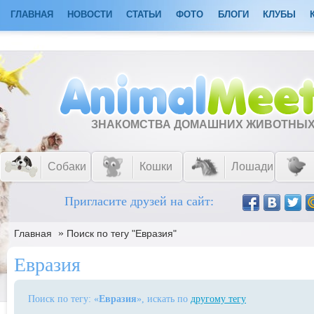
ГЛАВНАЯ
НОВОСТИ
СТАТЬИ
ФОТО
БЛОГИ
КЛУБЫ
ЗНАКОМСТВА ДОМАШНИХ ЖИВОТНЫ
Собаки
Кошки
Лошади
Пригласите друзей на сайт:
»
Главная
Поиск по тегу "Евразия"
Евразия
Поиск по тегу: «
Евразия
», искать по
другому тегу