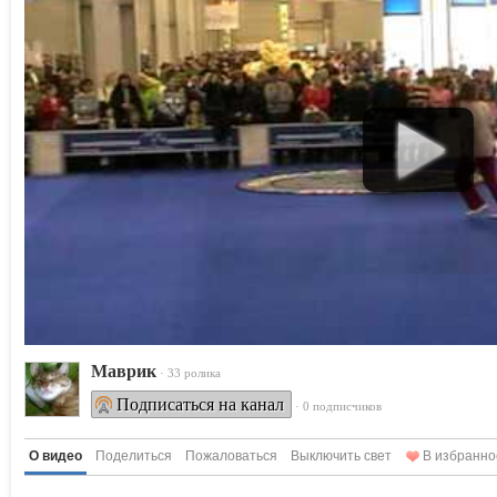
Маврик
· 33 ролика
Подписаться на канал
· 0 подписчиков
О видео
Поделиться
Пожаловаться
Выключить свет
В избранно