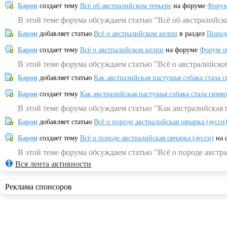
Барон
создает тему
Всё об австралийском терьере
на форуме
Форум
В этой теме форума обсуждаем статью "Всё об австралийск
Барон
добавляет статью
Всё о австралийском келпи
в раздел
Пород
Барон
создает тему
Всё о австралийском келпи
на форуме
Форум о
В этой теме форума обсуждаем статью "Всё о австралийско
Барон
добавляет статью
Как австралийская пастушья собака стала 
Барон
создает тему
Как австралийская пастушья собака стала симв
В этой теме форума обсуждаем статью "Как австралийская 
Барон
добавляет статью
Всё о породе австралийская овчарка (аусси
Барон
создает тему
Всё о породе австралийская овчарка (аусси)
на 
В этой теме форума обсуждаем статью "Всё о породе австра
Вся лента активности
Реклама спонсоров