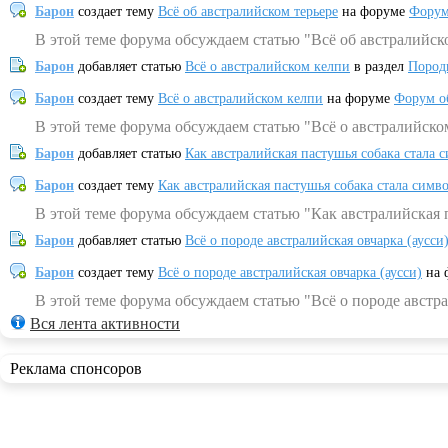
Барон
создает тему
Всё об австралийском терьере
на форуме
Форум
В этой теме форума обсуждаем статью "Всё об австралийск
Барон
добавляет статью
Всё о австралийском келпи
в раздел
Пород
Барон
создает тему
Всё о австралийском келпи
на форуме
Форум о
В этой теме форума обсуждаем статью "Всё о австралийско
Барон
добавляет статью
Как австралийская пастушья собака стала 
Барон
создает тему
Как австралийская пастушья собака стала симв
В этой теме форума обсуждаем статью "Как австралийская 
Барон
добавляет статью
Всё о породе австралийская овчарка (аусси
Барон
создает тему
Всё о породе австралийская овчарка (аусси)
на 
В этой теме форума обсуждаем статью "Всё о породе австра
Вся лента активности
Реклама спонсоров