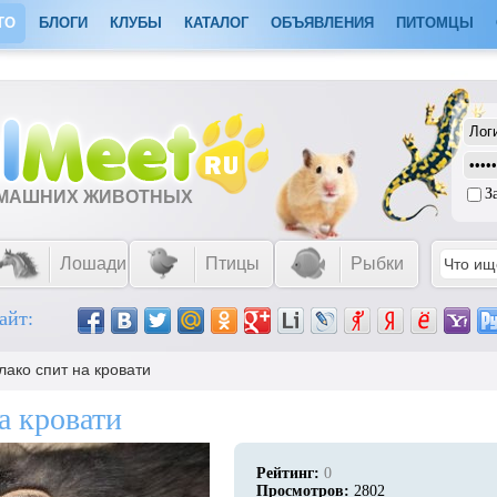
ТО
БЛОГИ
КЛУБЫ
КАТАЛОГ
ОБЪЯВЛЕНИЯ
ПИТОМЦЫ
З
ОМАШНИХ ЖИВОТНЫХ
Лошади
Птицы
Рыбки
айт:
лако спит на кровати
а кровати
Рейтинг:
0
Просмотров:
2802