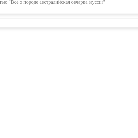
ью "Всё о породе австралийская овчарка (аусси)"
О проекте