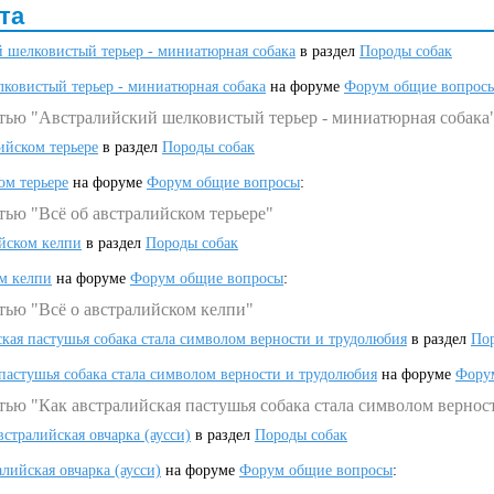
та
 шелковистый терьер - миниатюрная собака
в раздел
Породы собак
ковистый терьер - миниатюрная собака
на форуме
Форум общие вопрос
атью "Австралийский шелковистый терьер - миниатюрная собака
ийском терьере
в раздел
Породы собак
ом терьере
на форуме
Форум общие вопросы
:
тью "Всё об австралийском терьере"
ийском келпи
в раздел
Породы собак
ом келпи
на форуме
Форум общие вопросы
:
тью "Всё о австралийском келпи"
ская пастушья собака стала символом верности и трудолюбия
в раздел
Пор
 пастушья собака стала символом верности и трудолюбия
на форуме
Фору
тью "Как австралийская пастушья собака стала символом вернос
встралийская овчарка (аусси)
в раздел
Породы собак
алийская овчарка (аусси)
на форуме
Форум общие вопросы
: