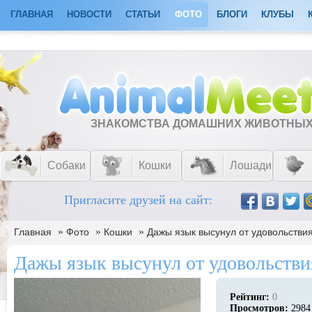
ГЛАВНАЯ
НОВОСТИ
СТАТЬИ
ФОТО
БЛОГИ
КЛУБЫ
ЗНАКОМСТВА ДОМАШНИХ ЖИВОТНЫ
Собаки
Кошки
Лошади
Пригласите друзей на сайт:
»
»
»
Главная
Фото
Кошки
Дажы язык высунул от удовольстви
Дажы язык высунул от удовольстви
Рейтинг:
0
Просмотров:
2984