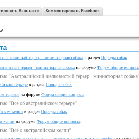
ировать Вконтакте
Комментировать Facebook
м!
та
 шелковистый терьер - миниатюрная собака
в раздел
Породы собак
ковистый терьер - миниатюрная собака
на форуме
Форум общие вопрос
атью "Австралийский шелковистый терьер - миниатюрная собака
ийском терьере
в раздел
Породы собак
ом терьере
на форуме
Форум общие вопросы
:
тью "Всё об австралийском терьере"
ийском келпи
в раздел
Породы собак
ом келпи
на форуме
Форум общие вопросы
:
тью "Всё о австралийском келпи"
ская пастушья собака стала символом верности и трудолюбия
в раздел
Пор