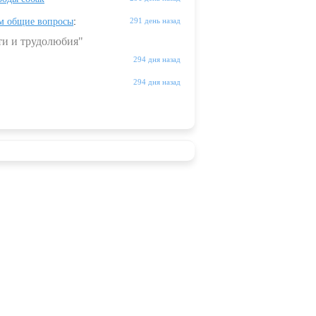
м общие вопросы
:
291 день назад
ти и трудолюбия"
294 дня назад
294 дня назад