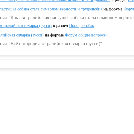
 пастушья собака стала символом верности и трудолюбия
на форуме
Фору
тью "Как австралийская пастушья собака стала символом вернос
встралийская овчарка (аусси)
в раздел
Породы собак
алийская овчарка (аусси)
на форуме
Форум общие вопросы
:
ью "Всё о породе австралийская овчарка (аусси)"