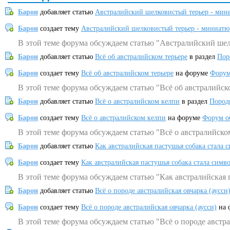
Барон
добавляет статью
Австралийский шелковистый терьер - мин
Барон
создает тему
Австралийский шелковистый терьер - миниатю
В этой теме форума обсуждаем статью "Австралийский шел
Барон
добавляет статью
Всё об австралийском терьере
в раздел
Пор
Барон
создает тему
Всё об австралийском терьере
на форуме
Форум
В этой теме форума обсуждаем статью "Всё об австралийск
Барон
добавляет статью
Всё о австралийском келпи
в раздел
Пород
Барон
создает тему
Всё о австралийском келпи
на форуме
Форум о
В этой теме форума обсуждаем статью "Всё о австралийско
Барон
добавляет статью
Как австралийская пастушья собака стала 
Барон
создает тему
Как австралийская пастушья собака стала симв
В этой теме форума обсуждаем статью "Как австралийская 
Барон
добавляет статью
Всё о породе австралийская овчарка (аусси
Барон
создает тему
Всё о породе австралийская овчарка (аусси)
на 
В этой теме форума обсуждаем статью "Всё о породе австра