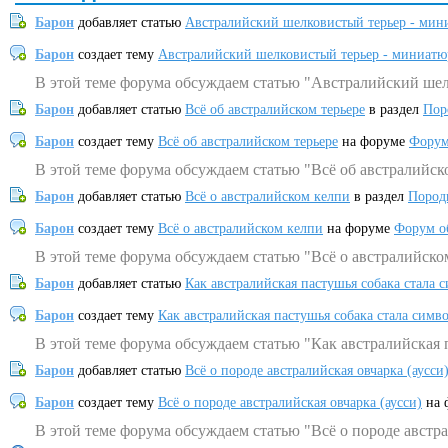
Барон
добавляет статью
Австралийский шелковистый терьер - мин
Барон
создает тему
Австралийский шелковистый терьер - миниатю
В этой теме форума обсуждаем статью "Австралийский шел
Барон
добавляет статью
Всё об австралийском терьере
в раздел
Пор
Барон
создает тему
Всё об австралийском терьере
на форуме
Форум
В этой теме форума обсуждаем статью "Всё об австралийск
Барон
добавляет статью
Всё о австралийском келпи
в раздел
Пород
Барон
создает тему
Всё о австралийском келпи
на форуме
Форум о
В этой теме форума обсуждаем статью "Всё о австралийско
Барон
добавляет статью
Как австралийская пастушья собака стала 
Барон
создает тему
Как австралийская пастушья собака стала симв
В этой теме форума обсуждаем статью "Как австралийская 
Барон
добавляет статью
Всё о породе австралийская овчарка (аусси
Барон
создает тему
Всё о породе австралийская овчарка (аусси)
на 
В этой теме форума обсуждаем статью "Всё о породе австра