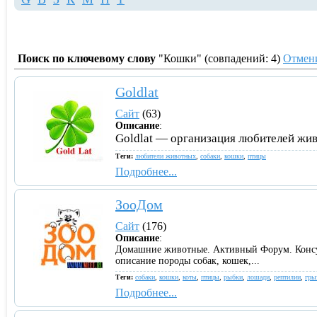
Поиск по ключевому слову
"Кошки" (совпадений: 4)
Отмен
Goldlat
Сайт
(63)
Описание
:
Goldlat — организация любителей живо
Теги:
любители животных
,
собаки
,
кошки
,
птицы
Подробнее...
ЗооДом
Сайт
(176)
Описание
:
Домашние животные. Активный Форум. Консул
описание породы собак, кошек,...
Теги:
собаки
,
кошки
,
коты
,
птицы
,
рыбки
,
лошади
,
рептилии
,
гры
Подробнее...