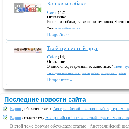
Кошки и собаки
Сайт
(42)
Описание
:
Кошки и собаки, каталог питомников, Фото со
Теги:
фото
,
собаки
,
кошки
Подробнее...
Твой пушистый друг
Сайт
(14)
Описание
:
Энциклопедия домашних животных "
Твой пу
Теги:
домашние животные
,
кошки
,
собаки
,
аквариумные рыбки
Подробнее...
Последние новости сайта
Барон
добавляет статью
Австралийский шелковистый терьер - мин
Барон
создает тему
Австралийский шелковистый терьер - миниатю
В этой теме форума обсуждаем статью "Австралийский шел