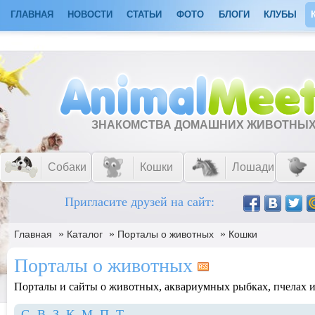
ГЛАВНАЯ
НОВОСТИ
СТАТЬИ
ФОТО
БЛОГИ
КЛУБЫ
ЗНАКОМСТВА ДОМАШНИХ ЖИВОТНЫ
Собаки
Кошки
Лошади
Пригласите друзей на сайт:
»
»
»
Главная
Каталог
Порталы о животных
Кошки
Порталы о животных
Порталы и сайты о животных, аквариумных рыбках, пчелах и 
G
В
З
К
М
П
Т