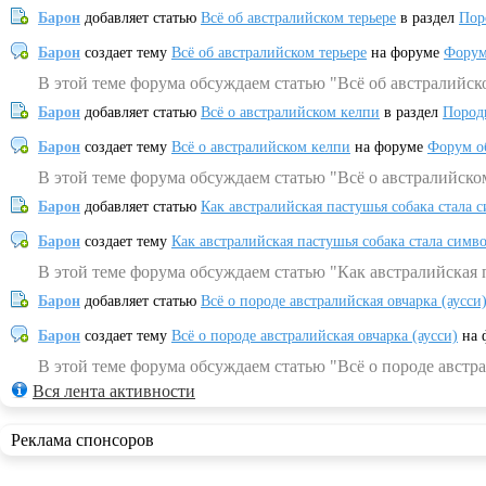
Барон
добавляет статью
Всё об австралийском терьере
в раздел
Пор
Барон
создает тему
Всё об австралийском терьере
на форуме
Форум
В этой теме форума обсуждаем статью "Всё об австралийск
Барон
добавляет статью
Всё о австралийском келпи
в раздел
Пород
Барон
создает тему
Всё о австралийском келпи
на форуме
Форум о
В этой теме форума обсуждаем статью "Всё о австралийско
Барон
добавляет статью
Как австралийская пастушья собака стала 
Барон
создает тему
Как австралийская пастушья собака стала симв
В этой теме форума обсуждаем статью "Как австралийская 
Барон
добавляет статью
Всё о породе австралийская овчарка (аусси
Барон
создает тему
Всё о породе австралийская овчарка (аусси)
на 
В этой теме форума обсуждаем статью "Всё о породе австра
Вся лента активности
Реклама спонсоров