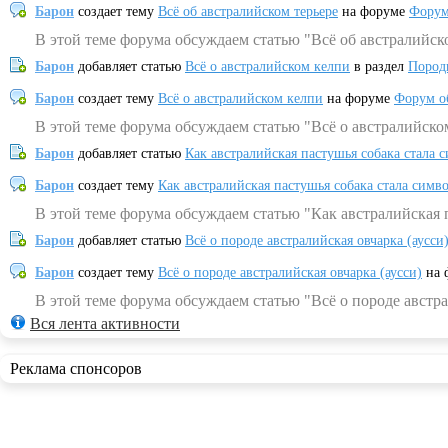
Барон
создает тему
Всё об австралийском терьере
на форуме
Форум
В этой теме форума обсуждаем статью "Всё об австралийск
Барон
добавляет статью
Всё о австралийском келпи
в раздел
Пород
Барон
создает тему
Всё о австралийском келпи
на форуме
Форум о
В этой теме форума обсуждаем статью "Всё о австралийско
Барон
добавляет статью
Как австралийская пастушья собака стала 
Барон
создает тему
Как австралийская пастушья собака стала симв
В этой теме форума обсуждаем статью "Как австралийская 
Барон
добавляет статью
Всё о породе австралийская овчарка (аусси
Барон
создает тему
Всё о породе австралийская овчарка (аусси)
на 
В этой теме форума обсуждаем статью "Всё о породе австра
Вся лента активности
Реклама спонсоров