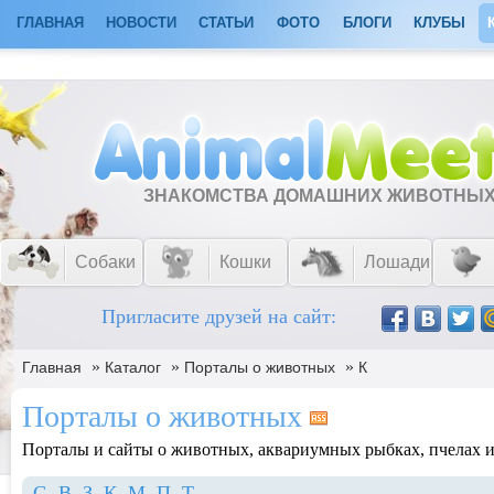
ГЛАВНАЯ
НОВОСТИ
СТАТЬИ
ФОТО
БЛОГИ
КЛУБЫ
ЗНАКОМСТВА ДОМАШНИХ ЖИВОТНЫ
Собаки
Кошки
Лошади
Пригласите друзей на сайт:
»
»
»
Главная
Каталог
Порталы о животных
К
Порталы о животных
Порталы и сайты о животных, аквариумных рыбках, пчелах и 
G
В
З
К
М
П
Т