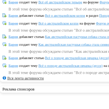
Барон
создает тему
Всё об австралийском терьере
на форуме
Форум
В этой теме форума обсуждаем статью "Всё об австралийск
Барон
добавляет статью
Всё о австралийском келпи
в раздел
Пород
Барон
создает тему
Всё о австралийском келпи
на форуме
Форум о
В этой теме форума обсуждаем статью "Всё о австралийско
Барон
добавляет статью
Как австралийская пастушья собака стала 
Барон
создает тему
Как австралийская пастушья собака стала симв
В этой теме форума обсуждаем статью "Как австралийская 
Барон
добавляет статью
Всё о породе австралийская овчарка (аусси
Барон
создает тему
Всё о породе австралийская овчарка (аусси)
на 
В этой теме форума обсуждаем статью "Всё о породе австра
Вся лента активности
Реклама спонсоров