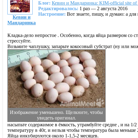
Блог:
Кевин и Мандаринка: KIM-official site of
Редактировалось:
1 раз — 2 августа 2016
Настроение:
Вот знаете, пишу, и думаю: а для
Кевин и
Мандаринка
Кладка-дело непростое . Особенно, когда яйца размером со 
стрессуйте.
Возьмите чаплушку, запарьте кокосовый субстрат (ну или мо
Изображение уменьшено. Щелкните, чтобы
увидеть оригинал.
насыпьте содержимое в ёмкость, утрамбуйте средне , и на 1/2
температуру в 40г, и нельзя чтобы температура была меньше 
Яйца инкубируются около 1-1,5-2 месяцев.