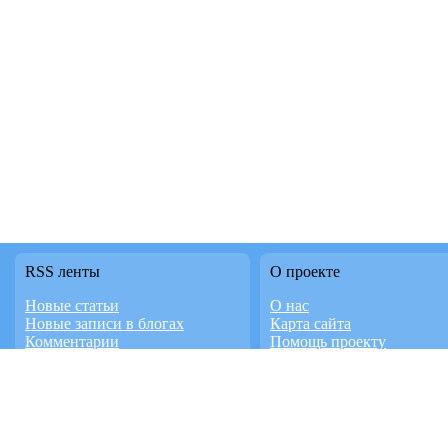
RSS ленты
О проекте
Новые статьи
О нас
Новые записи в блогах
Карта сайта
Комментарии
Помощь проекту
Последние темы форума
Правила сайта
Новое в каталоге
Контакты
Новое видео
Работает на InstantCMS
Доска объявлений
Дизайн студия FaTD.RU