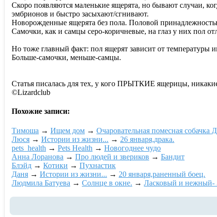
Скоро появляются маленькие ящерята, но бывают случаи, ко
эмбрионов и быстро засыхают/сгнивают.
Новорожденные ящерята без пола. Половой принадлежностью я
Самочки, как и самцы серо-коричневые, на глаз у них пол о
Но тоже главный факт: пол ящерят зависит от температуры 
Больше-самочки, меньше-самцы.
Статья писалась для тех, у кого ПРЫТКИЕ ящерицы, никакие
©Lizardclub
Похожие записи:
Тимоша
→
Ищем дом
→
Очаровательная помесная собачка Д
Люся
→
Истории из жизни...
→
26 января,драка.
pets_health
→
Pets Health
→
Новогоднее чудо
Анна Лоранова
→
Про людей и звериков
→
Бандит
Блэйд
→
Котики
→
Пухнастик
Даня
→
Истории из жизни...
→
20 января,раненный боец.
Людмила Батуева
→
Солнце в окне.
→
Ласковый и нежный- 