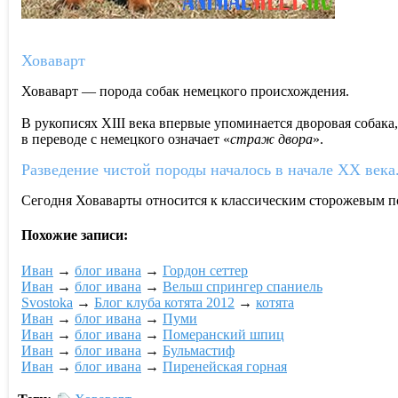
Ховаварт
Ховаварт — порода собак немецкого происхождения.
В рукописях XIII века впервые упоминается дворовая собака
в переводе с немецкого означает «
страж двора
».
Разведение чистой породы началось в начале XX века
Сегодня Ховаварты относится к классическим сторожевым п
Похожие записи:
Ивaн
→
блог ивaна
→
Гордон сеттер
Ивaн
→
блог ивaна
→
Вельш спрингер спаниель
Svostoka
→
Блог клуба котята 2012
→
котята
Ивaн
→
блог ивaна
→
Пуми
Ивaн
→
блог ивaна
→
Померанский шпиц
Ивaн
→
блог ивaна
→
Бульмастиф
Ивaн
→
блог ивaна
→
Пиренейская горная