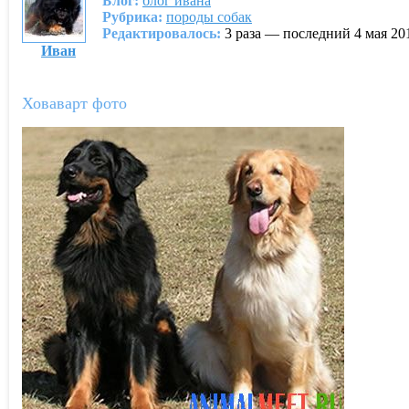
Блог:
блог ивaна
Рубрика:
породы собак
Редактировалось:
3 раза — последний 4 мая 20
Ивaн
Ховаварт фото