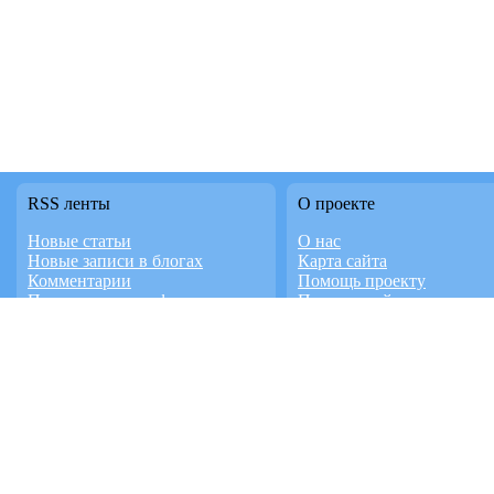
RSS ленты
О проекте
Новые статьи
О нас
Новые записи в блогах
Карта сайта
Комментарии
Помощь проекту
Последние темы форума
Правила сайта
Новое в каталоге
Контакты
Новое видео
Работает на InstantCMS
Доска объявлений
Дизайн студия FaTD.RU
знакомства
домашних животных
© 2026