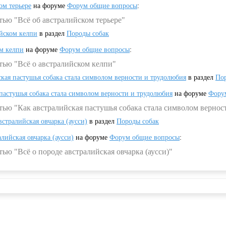
ом терьере
на форуме
Форум общие вопросы
:
тью "Всё об австралийском терьере"
ийском келпи
в раздел
Породы собак
ом келпи
на форуме
Форум общие вопросы
:
тью "Всё о австралийском келпи"
ская пастушья собака стала символом верности и трудолюбия
в раздел
Пор
 пастушья собака стала символом верности и трудолюбия
на форуме
Фору
тью "Как австралийская пастушья собака стала символом вернос
встралийская овчарка (аусси)
в раздел
Породы собак
алийская овчарка (аусси)
на форуме
Форум общие вопросы
:
ью "Всё о породе австралийская овчарка (аусси)"