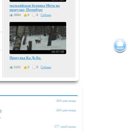
мальтийская болонка Мотя на
прогулке, Петербург
3604
0
0
Собаки
00:07:08
Прогулка Ка Де Бо.
3101
0
0
Собаки
264 дня назад
ы
:
264 дня назад
"
277 дней назад