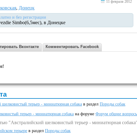
11 февраля 2012
ковская
,
Донецк
платно и без регистрации
ezdie Simbo(6,5мес), в Донецке
тировать Вконтакте
Комментировать Facebook
м!
та
 шелковистый терьер - миниатюрная собака
в раздел
Породы собак
ковистый терьер - миниатюрная собака
на форуме
Форум общие вопрос
атью "Австралийский шелковистый терьер - миниатюрная собака
ийском терьере
в раздел
Породы собак