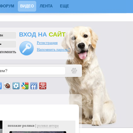
ФОРУМ
ВИДЕО
ЛЕНТА
ЕЩЕ
ВХОД НА
САЙТ
Регистрация
Напомнить пароль?
апомнить
похожие ролики |
ролики автора