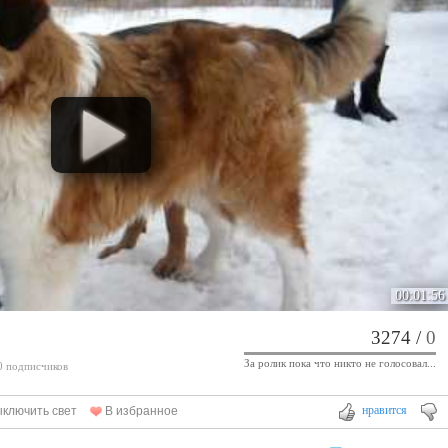
00:01:56
3274
/
0
За ролик пока что никто не голосовал...
 0 подписчиков
нравится
ключить свет
В избранное