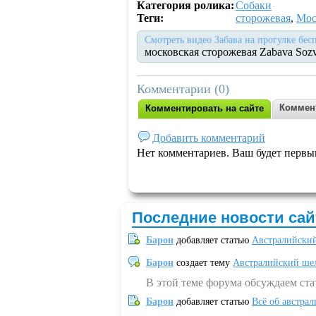
Категория ролика:
Собаки
Теги:
сторожевая
,
Мос
Смотреть видео Забава на прогулке бес
московская сторожевая Zabava Sozv
Комментарии (0)
Коммен
Комментировать на сайте
Добавить комментарий
Нет комментариев. Ваш будет первы
Последние новости сай
Барон
добавляет статью
Австралийский
Барон
создает тему
Австралийский шел
В этой теме форума обсуждаем ст
Барон
добавляет статью
Всё об австрал