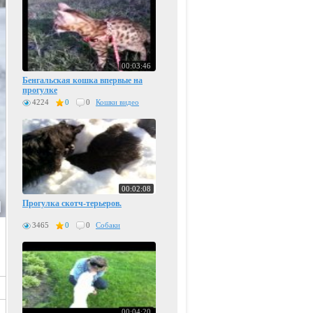
00:03:46
Бенгальская кошка впервые на
прогулке
4224
0
0
Кошки видео
00:02:08
Прогулка скотч-терьеров.
3465
0
0
Собаки
00:04:20