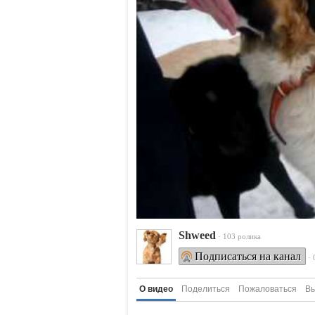
Shweed
· 103 ролика
Подписаться на канал
·
О видео
Поделиться
Пожаловаться
Вы