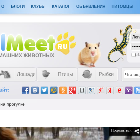
ТО
БЛОГИ
КЛУБЫ
КАТАЛОГ
ОБЪЯВЛЕНИЯ
ПИТОМЦЫ
З
ОМАШНИХ ЖИВОТНЫХ
Лошади
Птицы
Рыбки
айт:
 на прогулке
Поделиться