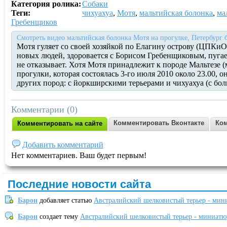
Категория ролика:
Собаки
Теги:
чихуахуа
,
Мотя
,
мальтийская болонка
,
ма
Гребенщиков
Смотреть видео мальтийская болонка Мотя на прогулке, Петербург 
Мотя гуляет со своей хозяйкой по Елагину острову (ЦПКиО)
новых людей, здоровается с Борисом Гребенщиковым, пугае
не отказывает. Хотя Мотя принадлежит к породе Мальтезе (
прогулки, которая состоялась 3-го июля 2010 около 23.00, 
других пород: с йоркширскими терьерами и чихуахуа (с бо
Комментарии (0)
Комментировать Вконтакте
Ком
Комментировать на сайте
Добавить комментарий
Нет комментариев. Ваш будет первым!
Последние новости сайта
Барон
добавляет статью
Австралийский шелковистый терьер - мин
Барон
создает тему
Австралийский шелковистый терьер - миниатю