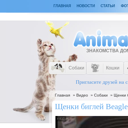
ГЛАВНАЯ
НОВОСТИ
СТАТЬИ
ФО
ЗНАКОМСТВА Д
Собаки
Кошки
Пригласите друзей на с
»
»
»
Главная
Видео
Собаки
Щенки 
Щенки биглей Beagle
# 837