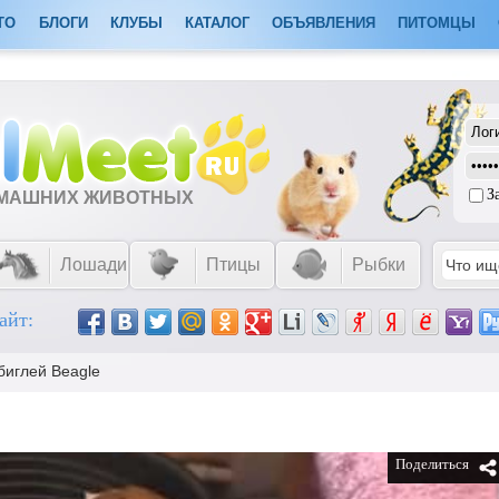
ТО
БЛОГИ
КЛУБЫ
КАТАЛОГ
ОБЪЯВЛЕНИЯ
ПИТОМЦЫ
З
ОМАШНИХ ЖИВОТНЫХ
Лошади
Птицы
Рыбки
айт:
биглей Beagle
Поделиться