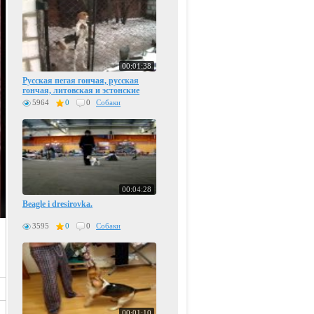
00:01:38
Русская пегая гончая, русская
гончая, литовская и эстонские
гончая, бигль, русская псовая
5964
0
0
Собаки
борзая
00:04:28
Beagle i dresirovka.
3595
0
0
Собаки
00:01:10