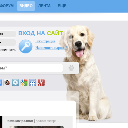
ФОРУМ
ВИДЕО
ЛЕНТА
ЕЩЕ
ВХОД НА
САЙТ
Регистрация
Напомнить пароль?
апомнить
похожие ролики |
ролики автора