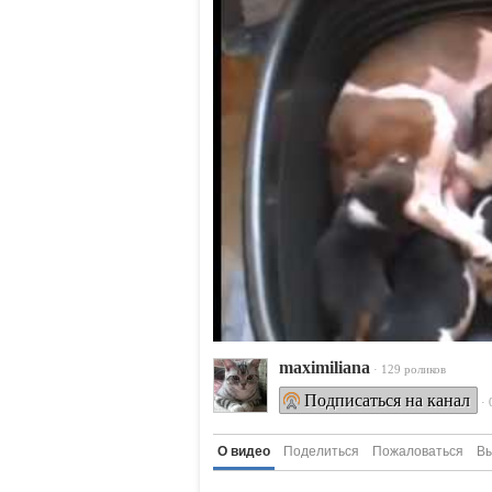
maximiliana
· 129 роликов
Подписаться на канал
·
О видео
Поделиться
Пожаловаться
Вы