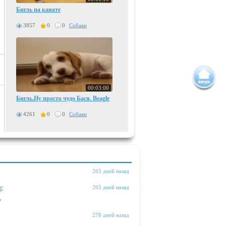
Бигль на канате
3857
0
0
Собаки
00:03:00
Бигль.Ну просто чудо Бася. Beagle
4261
0
0
Собаки
265 дней назад
ы
:
265 дней назад
"
278 дней назад