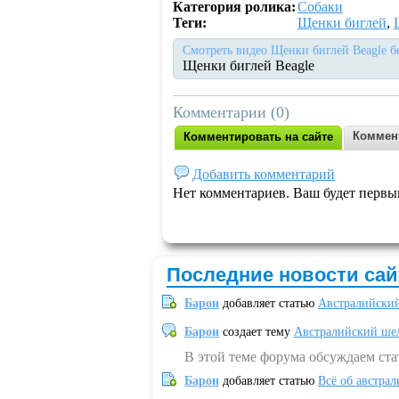
Категория ролика:
Собаки
Теги:
Щенки биглей
,
Смотреть видео Щенки биглей Beagle б
Щенки биглей Beagle
Комментарии (0)
Коммен
Комментировать на сайте
Добавить комментарий
Нет комментариев. Ваш будет первы
Последние новости сай
Барон
добавляет статью
Австралийский
Барон
создает тему
Австралийский шел
В этой теме форума обсуждаем ст
Барон
добавляет статью
Всё об австрал