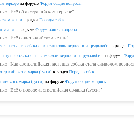
ом терьере
на форуме
Форум общие вопросы
:
тью "Всё об австралийском терьере"
ийском келпи
в раздел
Породы собак
ом келпи
на форуме
Форум общие вопросы
:
тью "Всё о австралийском келпи"
ская пастушья собака стала символом верности и трудолюбия
в раздел
Пор
 пастушья собака стала символом верности и трудолюбия
на форуме
Фору
тью "Как австралийская пастушья собака стала символом вернос
встралийская овчарка (аусси)
в раздел
Породы собак
алийская овчарка (аусси)
на форуме
Форум общие вопросы
:
ью "Всё о породе австралийская овчарка (аусси)"