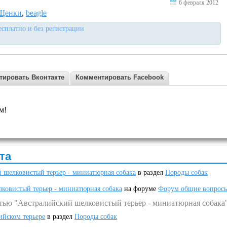
6 февраля 2012
Щенки
,
beagle
есплатно и без регистрации
тировать Вконтакте
Комментировать Facebook
м!
та
 шелковистый терьер - миниатюрная собака
в раздел
Породы собак
ковистый терьер - миниатюрная собака
на форуме
Форум общие вопрос
атью "Австралийский шелковистый терьер - миниатюрная собака
ийском терьере
в раздел
Породы собак