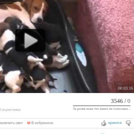
00:03:16
3546
/
0
За ролик пока что никто не голосовал...
 0 подписчиков
нравится
ключить свет
В избранное