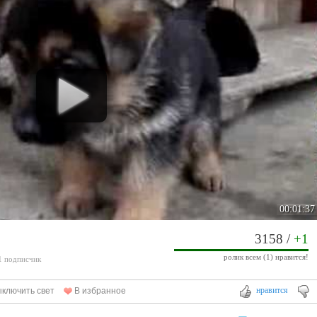
00:01:37
3158
/
+1
ролик всем (1) нравится!
 1 подписчик
нравится
ключить свет
В избранное