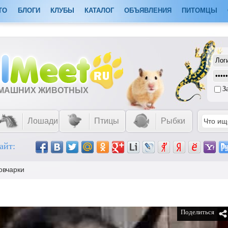
ТО
БЛОГИ
КЛУБЫ
КАТАЛОГ
ОБЪЯВЛЕНИЯ
ПИТОМЦЫ
З
ОМАШНИХ ЖИВОТНЫХ
Лошади
Птицы
Рыбки
айт:
овчарки
Поделиться