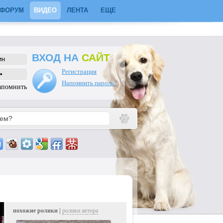
ФОРУМ
ВИДЕО
ЛЕНТА
ЕЩЕ
ВХОД НА
САЙТ
Регистрация
Напомнить пароль?
апомнить
похожие ролики |
ролики автора