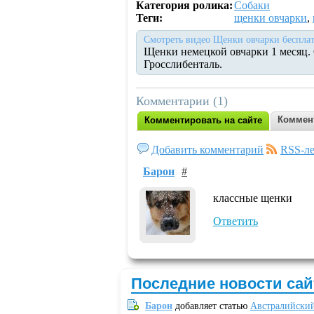
Категория ролика:
Собаки
Теги:
щенки овчарки
,
Смотреть видео Щенки овчарки бесплат
Щенки немецкой овчарки 1 месяц. О
Гросслибенталь.
Комментарии (1)
Коммен
Комментировать на сайте
Добавить комментарий
RSS-ле
Барон
#
классные щенки
Ответить
Последние новости сай
Барон
добавляет статью
Австралийский