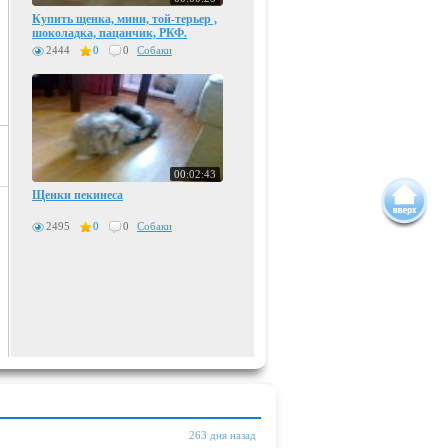
Купить щенка, мини, той-терьер ,
шоколадка, пацанчик, РКФ.
2444
0
0
Собаки
00:02:43
Щенки пекинеса
2495
0
0
Собаки
263 дня назад