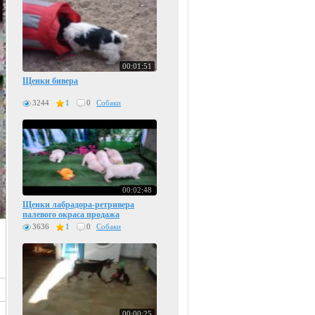
00:01:51
Щенки бивера
3244
1
0
Собаки
00:02:48
Щенки лабрадора-ретривера
палевого окраса продажа
3636
1
0
Собаки
00:00:25