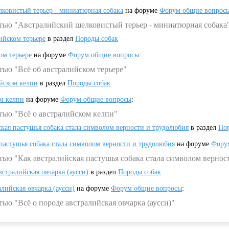
ковистый терьер - миниатюрная собака
на форуме
Форум общие вопрос
атью "Австралийский шелковистый терьер - миниатюрная собака
ийском терьере
в раздел
Породы собак
ом терьере
на форуме
Форум общие вопросы
:
тью "Всё об австралийском терьере"
ийском келпи
в раздел
Породы собак
ом келпи
на форуме
Форум общие вопросы
:
тью "Всё о австралийском келпи"
ская пастушья собака стала символом верности и трудолюбия
в раздел
Пор
 пастушья собака стала символом верности и трудолюбия
на форуме
Фору
тью "Как австралийская пастушья собака стала символом вернос
встралийская овчарка (аусси)
в раздел
Породы собак
алийская овчарка (аусси)
на форуме
Форум общие вопросы
:
ью "Всё о породе австралийская овчарка (аусси)"