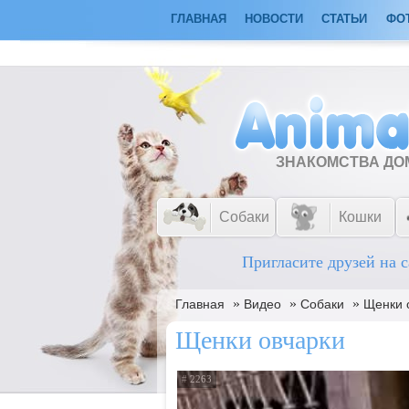
ГЛАВНАЯ
НОВОСТИ
СТАТЬИ
ФО
ЗНАКОМСТВА Д
Собаки
Кошки
Пригласите друзей на с
»
»
»
Главная
Видео
Собаки
Щенки 
Щенки овчарки
# 2263