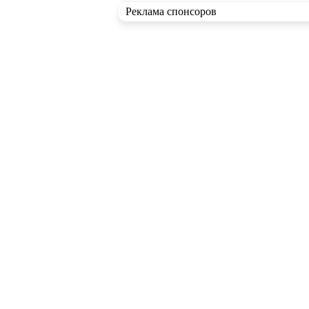
Реклама спонсоров
RSS ленты
Новые статьи
Новые записи в блогах