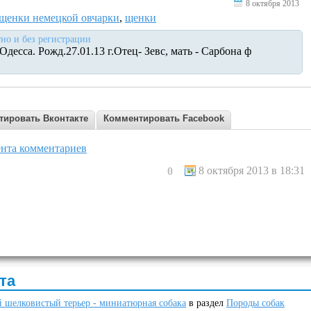
8 октября 2013
щенки немецкой овчарки
,
щенки
но и без регистрации
десса. Рожд.27.01.13 г.Отец- Зевс, мать - Сарбона ф
тировать Вконтакте
Комментировать Facebook
нта комментариев
8 октября 2013 в 18:31
0
та
 шелковистый терьер - миниатюрная собака
в раздел
Породы собак