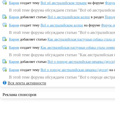
Барон
создает тему
Всё об австралийском терьере
на форуме
Форум
В этой теме форума обсуждаем статью "Всё об австралийск
Барон
добавляет статью
Всё о австралийском келпи
в раздел
Пород
Барон
создает тему
Всё о австралийском келпи
на форуме
Форум о
В этой теме форума обсуждаем статью "Всё о австралийско
Барон
добавляет статью
Как австралийская пастушья собака стала 
Барон
создает тему
Как австралийская пастушья собака стала симв
В этой теме форума обсуждаем статью "Как австралийская 
Барон
добавляет статью
Всё о породе австралийская овчарка (аусси
Барон
создает тему
Всё о породе австралийская овчарка (аусси)
на 
В этой теме форума обсуждаем статью "Всё о породе австра
Вся лента активности
Реклама спонсоров