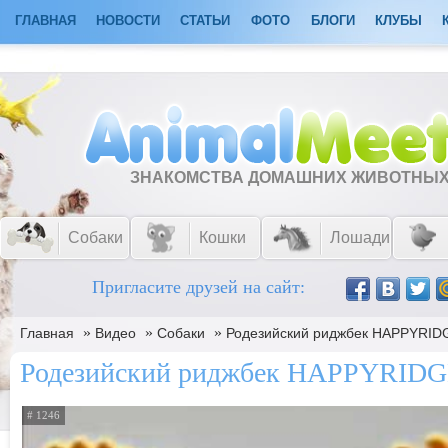
ГЛАВНАЯ
НОВОСТИ
СТАТЬИ
ФОТО
БЛОГИ
КЛУБЫ
ЗНАКОМСТВА ДОМАШНИХ ЖИВОТНЫ
Собаки
Кошки
Лошади
Пригласите друзей на сайт:
»
»
»
Главная
Видео
Собаки
Родезийский риджбек HAPPYRI
Родезийский риджбек HAPPYRI
# 1246