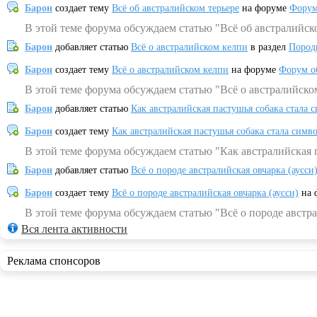
Барон
создает тему
Всё об австралийском терьере
на форуме
Форум
В этой теме форума обсуждаем статью "Всё об австралийск
Барон
добавляет статью
Всё о австралийском келпи
в раздел
Пород
Барон
создает тему
Всё о австралийском келпи
на форуме
Форум о
В этой теме форума обсуждаем статью "Всё о австралийско
Барон
добавляет статью
Как австралийская пастушья собака стала 
Барон
создает тему
Как австралийская пастушья собака стала симв
В этой теме форума обсуждаем статью "Как австралийская 
Барон
добавляет статью
Всё о породе австралийская овчарка (аусси
Барон
создает тему
Всё о породе австралийская овчарка (аусси)
на 
В этой теме форума обсуждаем статью "Всё о породе австра
Вся лента активности
Реклама спонсоров