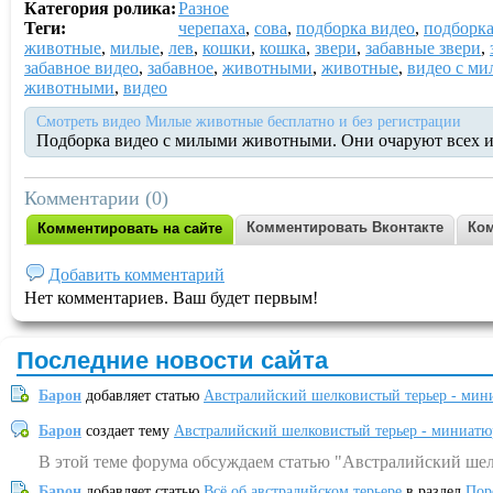
Категория ролика:
Разное
Теги:
черепаха
,
сова
,
подборка видео
,
подборк
животные
,
милые
,
лев
,
кошки
,
кошка
,
звери
,
забавные звери
,
забавное видео
,
забавное
,
животными
,
животные
,
видео с м
животными
,
видео
Смотреть видео Милые животные бесплатно и без регистрации
Подборка видео с милыми животными. Они очаруют всех и
Комментарии (0)
Комментировать Вконтакте
Ком
Комментировать на сайте
Добавить комментарий
Нет комментариев. Ваш будет первым!
Последние новости сайта
Барон
добавляет статью
Австралийский шелковистый терьер - мин
Барон
создает тему
Австралийский шелковистый терьер - миниатю
В этой теме форума обсуждаем статью "Австралийский шел
Барон
добавляет статью
Всё об австралийском терьере
в раздел
Пор