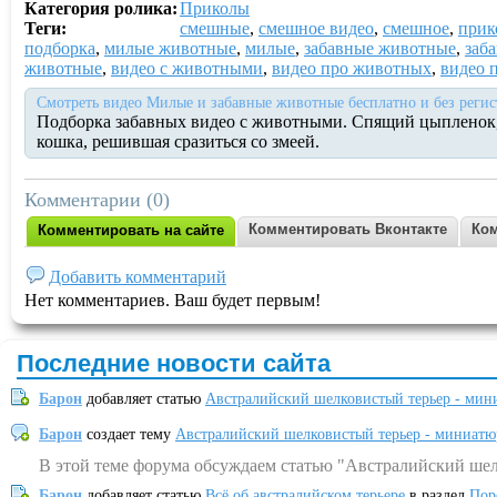
Категория ролика:
Приколы
Теги:
смешные
,
смешное видео
,
смешное
,
прик
подборка
,
милые животные
,
милые
,
забавные животные
,
заб
животные
,
видео с животными
,
видео про животных
,
видео 
Смотреть видео Милые и забавные животные бесплатно и без реги
Подборка забавных видео с животными. Спящий цыпленок,
кошка, решившая сразиться со змеей.
Комментарии (0)
Комментировать Вконтакте
Ком
Комментировать на сайте
Добавить комментарий
Нет комментариев. Ваш будет первым!
Последние новости сайта
Барон
добавляет статью
Австралийский шелковистый терьер - мин
Барон
создает тему
Австралийский шелковистый терьер - миниатю
В этой теме форума обсуждаем статью "Австралийский шел
Барон
добавляет статью
Всё об австралийском терьере
в раздел
Пор