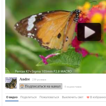
Andre
· 239 роликов
Подписаться на канал
· 0 подписчиков
О видео
Поделиться
Пожаловаться
Выключить свет
В избранно