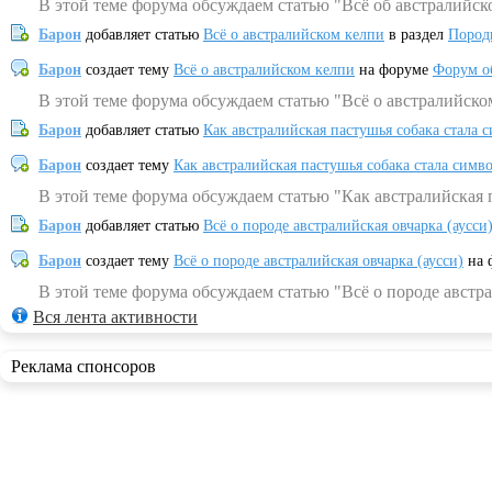
В этой теме форума обсуждаем статью "Всё об австралийск
Барон
добавляет статью
Всё о австралийском келпи
в раздел
Пород
Барон
создает тему
Всё о австралийском келпи
на форуме
Форум о
В этой теме форума обсуждаем статью "Всё о австралийско
Барон
добавляет статью
Как австралийская пастушья собака стала 
Барон
создает тему
Как австралийская пастушья собака стала симв
В этой теме форума обсуждаем статью "Как австралийская 
Барон
добавляет статью
Всё о породе австралийская овчарка (аусси
Барон
создает тему
Всё о породе австралийская овчарка (аусси)
на 
В этой теме форума обсуждаем статью "Всё о породе австра
Вся лента активности
Реклама спонсоров