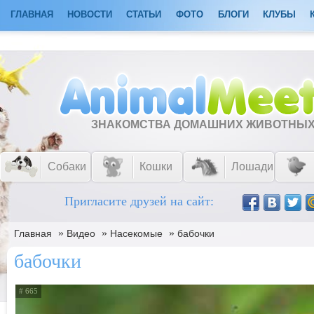
ГЛАВНАЯ
НОВОСТИ
СТАТЬИ
ФОТО
БЛОГИ
КЛУБЫ
ЗНАКОМСТВА ДОМАШНИХ ЖИВОТНЫ
Собаки
Кошки
Лошади
Пригласите друзей на сайт:
»
»
»
Главная
Видео
Насекомые
бабочки
бабочки
# 665