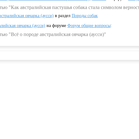
тью "Как австралийская пастушья собака стала символом вернос
встралийская овчарка (аусси)
в раздел
Породы собак
алийская овчарка (аусси)
на форуме
Форум общие вопросы
:
ью "Всё о породе австралийская овчарка (аусси)"