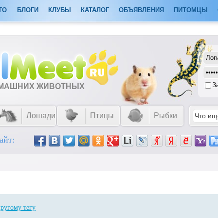
ТО
БЛОГИ
КЛУБЫ
КАТАЛОГ
ОБЪЯВЛЕНИЯ
ПИТОМЦЫ
З
ОМАШНИХ ЖИВОТНЫХ
Лошади
Птицы
Рыбки
айт:
другому тегу