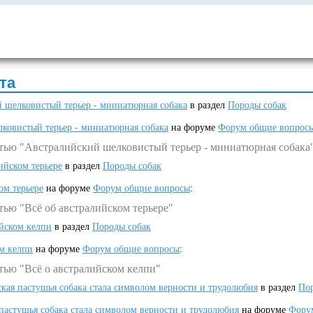
та
 шелковистый терьер - миниатюрная собака
в раздел
Породы собак
ковистый терьер - миниатюрная собака
на форуме
Форум общие вопрос
атью "Австралийский шелковистый терьер - миниатюрная собака
ийском терьере
в раздел
Породы собак
ом терьере
на форуме
Форум общие вопросы
:
тью "Всё об австралийском терьере"
ийском келпи
в раздел
Породы собак
ом келпи
на форуме
Форум общие вопросы
:
тью "Всё о австралийском келпи"
ская пастушья собака стала символом верности и трудолюбия
в раздел
Пор
 пастушья собака стала символом верности и трудолюбия
на форуме
Фору